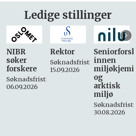
Ledige stillinger
Rektor
Seniorforsker
Forskning.
innen
søker
Søknadsfrist:
miljøkjemi
nyhetsjour
15.09.2026
og
– fast
:
arktisk
Søknadsfrist:
miljø
16. august.
Søknadsfrist:
30.08.2026