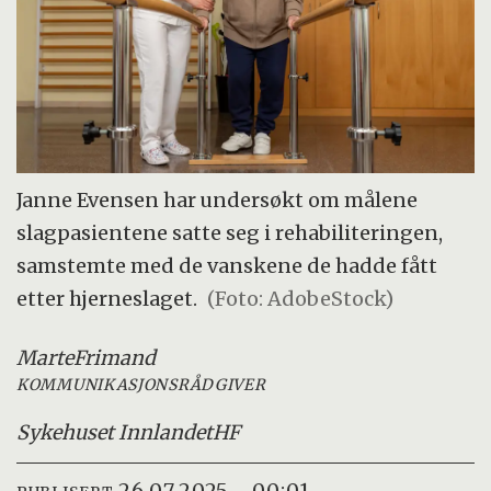
Janne Evensen har undersøkt om målene
slagpasientene satte seg i rehabiliteringen,
samstemte med de vanskene de hadde fått
etter hjerneslaget.
(Foto: AdobeStock)
Marte
Frimand
KOMMUNIKASJONSRÅDGIVER
Sykehuset Innlandet
HF
26.07.2025 - 00:01