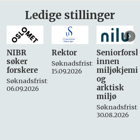
Ledige stillinger
Rektor
Seniorforsker
Forskning.
innen
søker
Søknadsfrist:
miljøkjemi
nyhetsjour
15.09.2026
og
– fast
:
arktisk
Søknadsfrist:
miljø
16. august.
Søknadsfrist:
30.08.2026