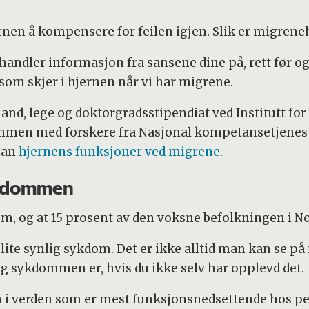
ernen å kompensere for feilen igjen. Slik er migrene
andler informasjon fra sansene dine på, rett før og
 som skjer i hjernen når vi har migrene.
and, lege og doktorgradsstipendiat ved Institutt fo
men med forskere fra Nasjonal kompetansetjeneste
han
hjernens funksjoner ved migrene
.
ykdommen
dom, og at 15 prosent av den voksne befolkningen i
ite synlig sykdom. Det er ikke alltid man kan se på
ig sykdommen er, hvis du ikke selv har opplevd det.
i verden som er mest funksjonsnedsettende hos per