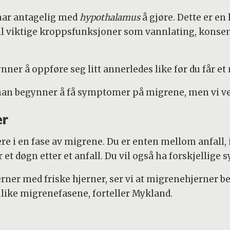
 har antagelig med
hypothalamus
å gjøre. Dette er e
til viktige kroppsfunksjoner som vannlating, konsent
er å oppføre seg litt annerledes like før du får et
t man begynner å få symptomer på migrene, men vi vet
er
ære i en fase av migrene. Du er enten mellom anfall, 
r et døgn etter et anfall. Du vil også ha forskjellige
er med friske hjerner, ser vi at migrenehjerner b
ulike migrenefasene, forteller Mykland.