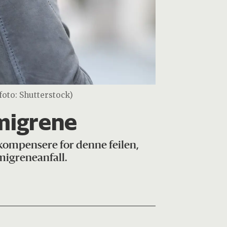
sfoto: Shutterstock)
 migrene
n kompensere for denne feilen,
 migreneanfall.