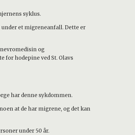
hjernens syklus.
 under et migreneanfall. Dette er
r nevromedisin og
 for hodepine ved St. Olavs
 Norge har denne sykdommen.
 noen at de har migrene, og det kan
soner under 50 år.