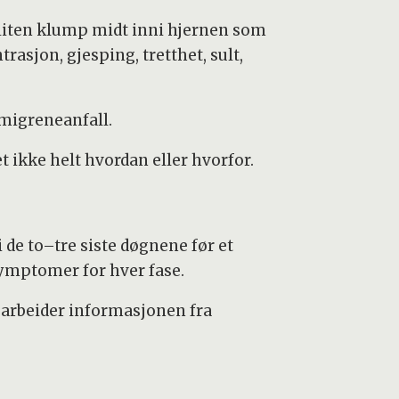
n liten klump midt inni hjernen som
rasjon, gjesping, tretthet, sult,
 migreneanfall.
 ikke helt hvordan eller hvorfor.
i de to–tre siste døgnene før et
 symptomer for hver fase.
earbeider informasjonen fra