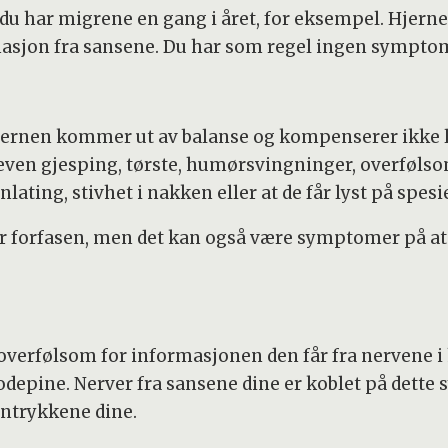
is du har migrene en gang i året, for eksempel. Hje
masjon fra sansene. Du har som regel ingen sympto
Hjernen kommer ut av balanse og kompenserer ikke lik
ven gjesping, tørste, humørsvingninger, overføls
ting, stivhet i nakken eller at de får lyst på spesi
r forfasen, men det kan også være symptomer på at
r overfølsom for informasjonen den får fra nervene
odepine. Nerver fra sansene dine er koblet på dette s
ntrykkene dine.