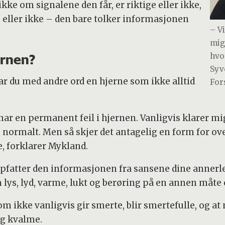
ikke om signalene den får, er riktige eller ikke,
e eller ikke – den bare tolker informasjonen
– V
mig
ernen?
hvo
Syv
r du med andre ord en hjerne som ikke alltid
For
har en permanent feil i hjernen. Vanligvis klarer 
om normalt. Men så skjer det antagelig en form for o
e, forklarer Mykland.
fatter den informasjonen fra sansene dine annerle
lys, lyd, varme, lukt og berøring på en annen måte e
m ikke vanligvis gir smerte, blir smertefulle, og a
g kvalme.