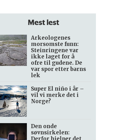
Mest lest
Arkeologenes
morsomste funn:
Steinringene var
ikke laget for å
ofre til gudene. De
var spor etter barns
lek
Super El niño i år –
vil vi merke det i
Norge?
Den onde
søvnsirkelen:
Derfor hjelper det