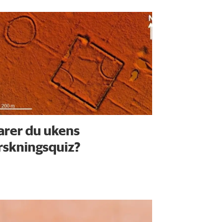
arer du ukens
rskningsquiz?