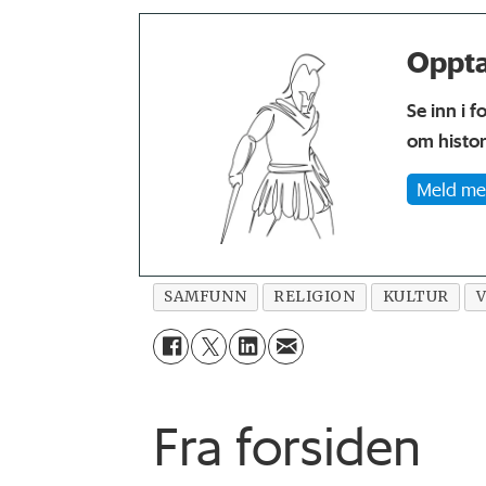
Opptat
Se inn i f
om histor
Meld me
SAMFUNN
RELIGION
KULTUR
Fra forsiden