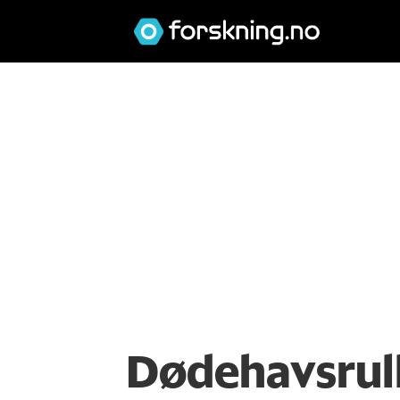
Dødehavsrull