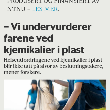
PRODUSERT OG FINANSIERT AV
NTNU
-
LES MER
.
– Vi undervurderer
farene ved
kjemikalier i plast
Helseutfordringene ved kjemikalier i plast
blir ikke tatt på alvor av beslutningstakere,
mener forskere.