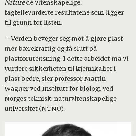
Nature
de vitenskapelige,
prosesshjelpemidler og utgangsstoffer,
fagfellevurderte resultatene som ligger
men forskerne ber om forenkling og
til grunn for listen.
bedre oversikt.
De foreslår tre tiltak: forby farlige stoffer,
– Verden beveger seg mot å gjøre plast
skape mer åpenhet om kjemisk innhold,
mer bærekraftig og få slutt på
og gjøre plast mindre kompleks for å
plastforurensning. I dette arbeidet må vi
sikre tryggere og mer bærekraftige
vurdere sikkerheten til kjemikalier i
materialer.
plast bedre, sier professor Martin
Wagner ved Institutt for biologi ved
Kortversjonen er laget ved hjelp av kunstig
Norges teknisk-naturvitenskapelige
intelligens. Deretter er den kontrollert av et
universitet (NTNU).
medlem av redaksjonen.