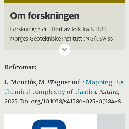
Om forskningen
Forskningen er utført av folk fra NTNU,
Norges Geotekniske Institutt (NGI), Swiss
Federal Institute of Aquatic Science and
Technology, Food Packaging Forum
Foundation og Swiss Federal Laboratories
Referanse:
for Materials Science and Technology.
L. Monclús, M. Wagner mfl.:
Mapping the
Forskningen er støttet av
Forskningsrådet
.
chemical complexity of plastics
.
Nature
,
2025. Doi.org/10.1038/s41586-025-09184-8