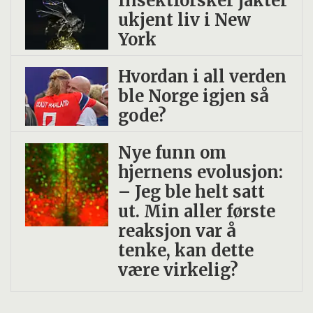
Insekt­forsker jakter
ukjent liv i New
York
Hvordan i all verden
ble Norge igjen så
gode?
Nye funn om
hjernens evolusjon:
– Jeg ble helt satt
ut. Min aller første
reaksjon var å
tenke, kan dette
være virkelig?