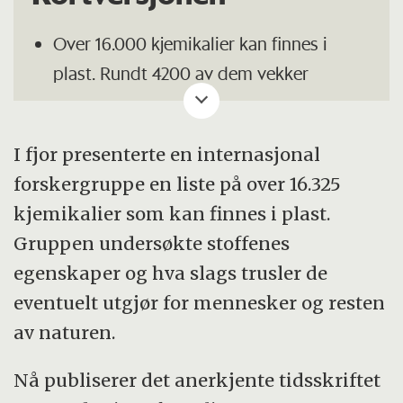
Over 16.000 kjemikalier kan finnes i
plast. Rundt 4200 av dem vekker
bekymring blant forskere på grunn av
giftighet, opphopning i naturen og dårlig
I fjor presenterte en internasjonal
nedbrytbarhet.
forskergruppe en liste på over 16.325
Forskerne peker ut 15 særlig
kjemikalier som kan finnes i plast.
problematiske grupper, som bisfenoler,
Gruppen undersøkte stoffenes
ftalater og PFAS, og mener farene ved
egenskaper og hva slags trusler de
plastens kjemikalier undervurderes
eventuelt utgjør for mennesker og resten
kraftig.
av naturen.
Industrien bruker mange kjemikalier for
Nå publiserer det anerkjente tidsskriftet
funksjoner som tilsetningsstoffer,