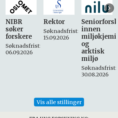
Rektor
Seniorforsker
Forskning.
innen
søker
Søknadsfrist:
miljøkjemi
nyhetsjour
15.09.2026
og
– fast
:
arktisk
Søknadsfrist:
miljø
16. august.
Søknadsfrist:
30.08.2026
Vis alle stillinger