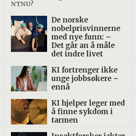
NTNU?
De norske
nobelprisvinnerne
med nye funn: –
Det går an å måle
det indre livet
KI fortrenger ikke
unge jobbsøkere –
ennå
KI hjelper leger med
å finne sykdom i
tarmen