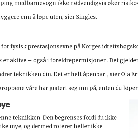
øping med barnevogn ikke nødvendigvis øker risiko
yggere enn å løpe uten, sier Singles.
tt for fysisk prestasjonsevne på Norges idrettshøgsko
k er aktive – også i foreldrepermisjonen. Det gjeld
er teknikken din. Det er helt åpenbart, sier Ola Er
roppene våre har justert seg inn på, enten du løper 
øye
nne teknikken. Den begrenses fordi du ikke
ike mye, og dermed roterer heller ikke