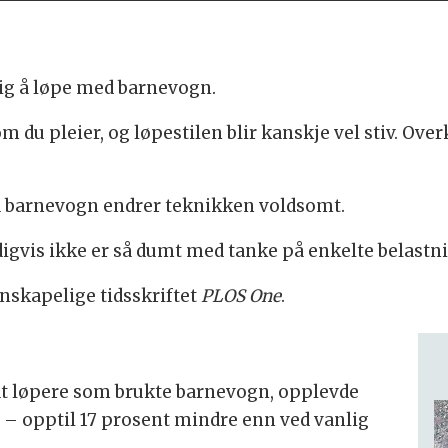
lig å løpe med barnevogn.
 du pleier, og løpestilen blir kanskje vel stiv. Overk
ed barnevogn endrer teknikken voldsomt.
digvis ikke er så dumt med tanke på enkelte belastn
tenskapelige tidsskriftet
PLOS One
.
at løpere som brukte barnevogn, opplevde
g – opptil 17 prosent mindre enn ved vanlig