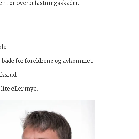
en for overbelastningsskader.
le.
er både for foreldrene og avkommet.
iksrud.
lite eller mye.