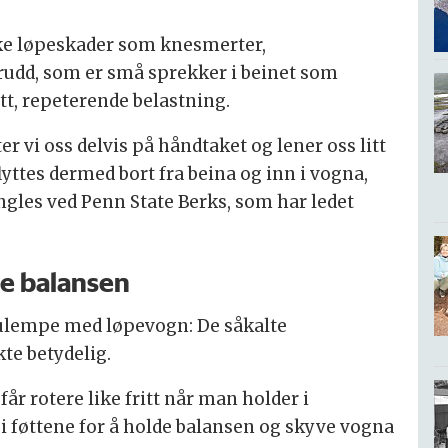
iske løpeskader som knesmerter,
rudd, som er små sprekker i beinet som
tt, repeterende belastning.
r vi oss delvis på håndtaket og lener oss litt
yttes dermed bort fra beina og inn i vogna,
ngles ved Penn State Berks, som har ledet
de balansen
ulempe med løpevogn: De såkalte
te betydelig.
får rotere like fritt når man holder i
i føttene for å holde balansen og skyve vogna