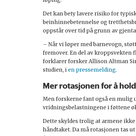
Det kan bety lavere risiko for typ
beinhinnebetennelse og tretthetsb
oppstår over tid på grunn av gjenta
– Når vi løper med barnevogn, støtte
fremover. En del av kroppsvekten fl
forklarer forsker Allison Altman Si
studien, i
en pressemelding
.
Mer rotasjonen for å hol
Men forskerne fant også en mulig 
vridningsbelastningene i føttene øk
Dette skyldes trolig at armene ikke 
håndtaket. Da må rotasjonen tas ut 