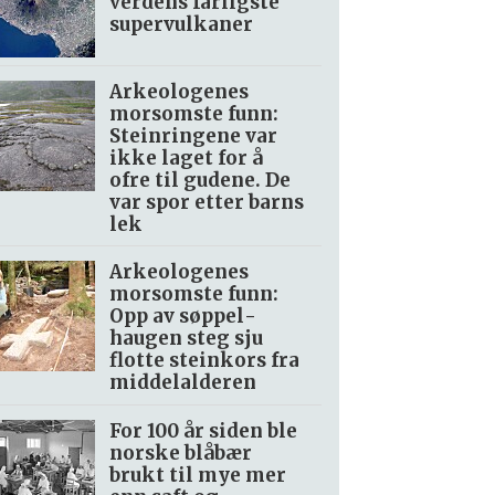
verdens farligste
supervulkaner
Arkeologenes
morsomste funn:
Steinringene var
ikke laget for å
ofre til gudene. De
var spor etter barns
lek
Arkeologenes
morsomste funn:
Opp av søppel­
haugen steg sju
flotte steinkors fra
middelalderen
For 100 år siden ble
norske blåbær
brukt til mye mer