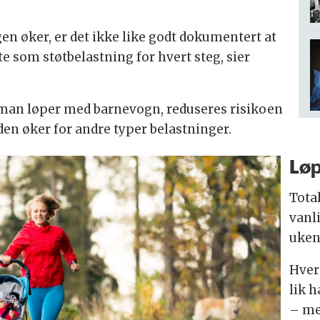
n øker, er det ikke like godt dokumentert at
e som støtbelastning for hvert steg, sier
man løper med barnevogn, reduseres risikoen
den øker for andre typer belastninger.
Løp
Total
vanl
uken
Hver
lik 
– me