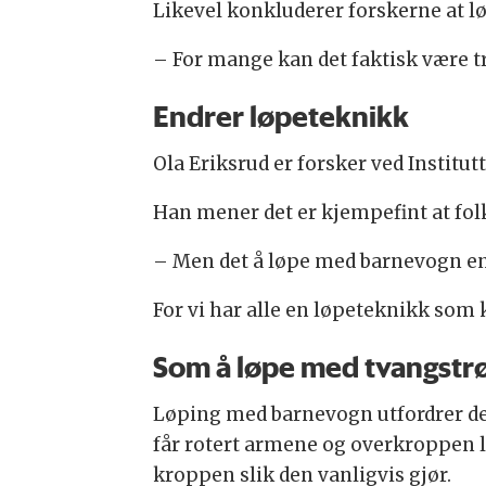
Likevel konkluderer forskerne at l
– For mange kan det faktisk være tr
Endrer løpeteknikk
Ola Eriksrud er forsker ved Institu
Han mener det er kjempefint at fol
– Men det å løpe med barnevogn endr
For vi har alle en løpeteknikk som k
Som å løpe med tvangstr
Løping med barnevogn utfordrer de
får rotert armene og overkroppen l
kroppen slik den vanligvis gjør.