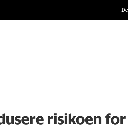
De
dusere risikoen fo