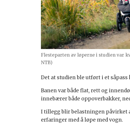
Flesteparten av løperne i studien var k
NTB)
Det at studien ble utført i et såpas
Banen var både flat, rett og innend
innebærer både oppoverbakker, ned
I tillegg blir belastningen påvirket
erfaringer med å løpe med vogn.