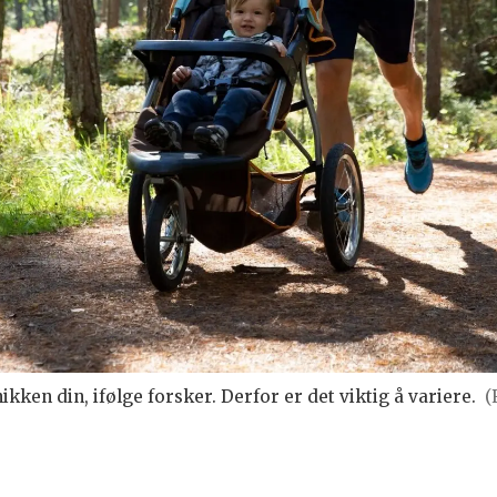
ken din, ifølge forsker. Derfor er det viktig å variere.
(