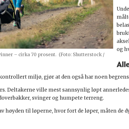
Unde
målt
bela
bruk
akse
og h
vinner – cirka 70 prosent.
(Foto: Shutterstock /
All
s kontrollert miljø, gjør at den også har noen begren
ørs. Deltakerne ville mest sannsynlig løpt annerlede
overbakker, svinger og humpete terreng.
 av høyden til løperne, hvor fort de løper, måten de 