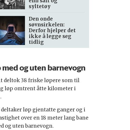
enn saft og
syltetøy
Den onde
søvnsirkelen:
Derfor hjelper det
ikke å legge seg
tidlig
 med og uten barnevogn
t deltok 38 friske løpere som til
ig løp omtrent åtte kilometer i
.
 deltaker løp gjentatte ganger og i
hastighet over en 18 meter lang bane
d og uten barnevogn.