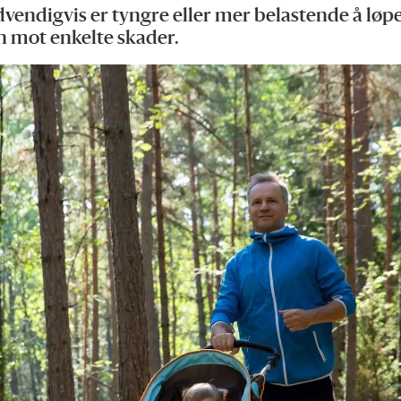
ødvendigvis er tyngre eller mer belastende å lø
n mot enkelte skader.