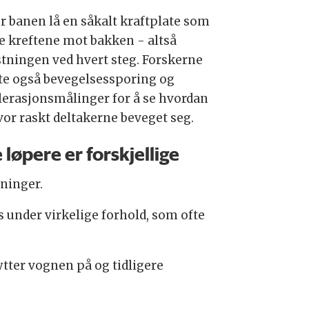
r banen lå en såkalt kraftplate som
e kreftene mot bakken - altså
stningen ved hvert steg. Forskerne
te også bevegelsessporing og
lerasjonsmålinger for å se hvordan
vor raskt deltakerne beveget seg.
e løpere er forskjellige
sninger.
s under virkelige forhold, som ofte
dytter vognen på og tidligere