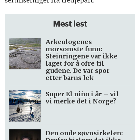
sertifiseringer fra tredjepart.
Mest lest
Arkeologenes
morsomste funn:
Steinringene var ikke
laget for å ofre til
gudene. De var spor
etter barns lek
Super El niño i år – vil
vi merke det i Norge?
Den onde søvnsirkelen: