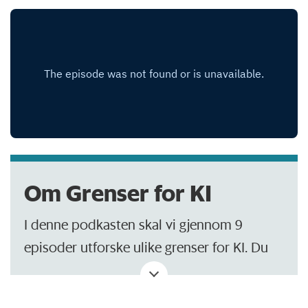
Om Grenser for KI
I denne podkasten skal vi gjennom 9
episoder utforske ulike grenser for KI. Du
får høree fra ledende forskere på KI,
eksperter på valgmanipulasjon og