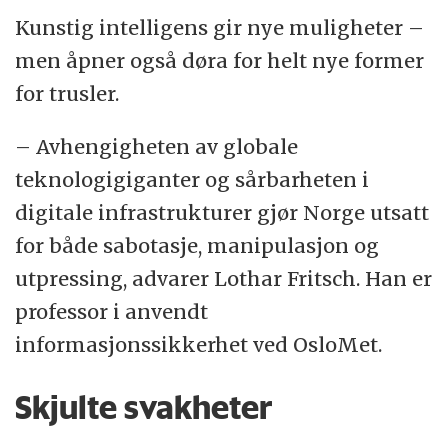
demokrati og ledende stemmer i
Kunstig intelligens gir nye muligheter –
teknologidebatten i Norge som i ulike
men åpner også døra for helt nye former
episoder diskuterer hvilke grenser som
for trusler.
finnes for KI, hva som kan gjøres og hva
som bør gjøres.
– Avhengigheten av globale
teknologigiganter og sårbarheten i
Podkasten blir laget av Sondre Lindahl,
digitale infrastrukturer gjør Norge utsatt
førsteamanuensis ved institutt for
for både sabotasje, manipulasjon og
informasjonsteknologi og kommunikasjon
utpressing, advarer Lothar Fritsch. Han er
ved Høgskolen i Østfold. Lyddesign og
professor i anvendt
miksing ved Oskar Emhjellen. Podkasten
informasjonssikkerhet ved OsloMet.
har fått støtte fra Fritt Ord.
Skjulte svakheter
Du finner podkasten blant annet på
Apple
podcasts
og
Spotify
.