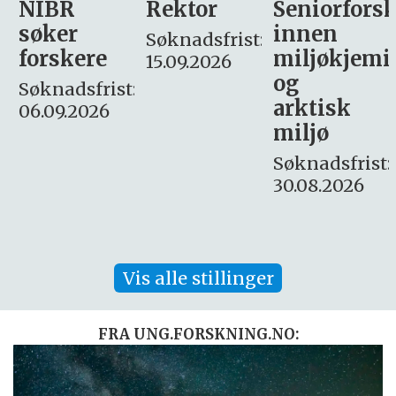
Rektor
Seniorforsker
Forskning.
innen
søker
Søknadsfrist:
miljøkjemi
nyhetsjour
15.09.2026
og
– fast
:
arktisk
Søknadsfrist:
miljø
16. august.
Søknadsfrist:
30.08.2026
Vis alle stillinger
FRA UNG.FORSKNING.NO: