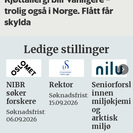
trolig også i Norge. Flått får
skylda
Ledige stillinger
Rektor
Seniorforsker
Forskning.
innen
søker
Søknadsfrist:
miljøkjemi
nyhetsjour
15.09.2026
og
– fast
:
arktisk
Søknadsfrist:
miljø
16. august.