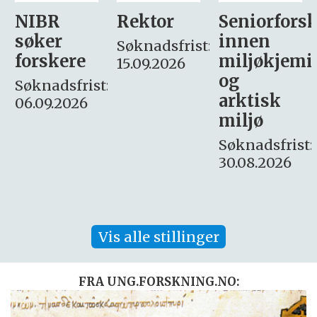
Rektor
Seniorforsker
Forskning.
innen
søker
Søknadsfrist:
miljøkjemi
nyhetsjour
15.09.2026
og
– fast
:
arktisk
Søknadsfrist:
miljø
16. august.
Søknadsfrist:
30.08.2026
Vis alle stillinger
FRA UNG.FORSKNING.NO: