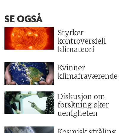
SE OGSÅ
Styrker
kontroversiell
klimateori
Kvinner
klimafraværende
Diskusjon om
forskning øker
uenigheten
Kosmisk stråling