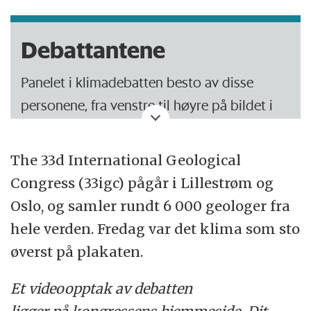
Debattantene
Panelet i klimadebatten besto av disse
personene, fra venstre til høyre på bildet i
artikkelen:
The 33d International Geological
Henrik Svensmark fra Danish National Space
Congress (33igc) pågår i Lillestrøm og
Centre
Oslo, og samler rundt 6 000 geologer fra
Bob Carter fra Marine Geophysical
hele verden. Fredag var det klima som sto
Laboratory ved James Cook University
øverst på plakaten.
Peter Barrett fra University of Wellington i
Et videoopptak av debatten
Australia