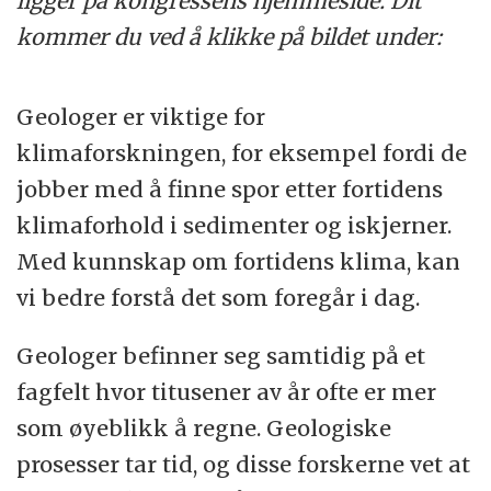
ligger på kongressens hjemmeside. Dit
kommer du ved å klikke på bildet under:
Olav Kaarstad fra Statoil
Connie Hedegaard, dansk klima- og
Geologer er viktige for
energiminister
klimaforskningen, for eksempel fordi de
jobber med å finne spor etter fortidens
Eystein Jansen fra Bjerknessenteret i Bergen
klimaforhold i sedimenter og iskjerner.
Med kunnskap om fortidens klima, kan
Gerald Haug fra Eidgenössische Technische
vi bedre forstå det som foregår i dag.
Hochschulei Zürich i Sveits
Geologer befinner seg samtidig på et
Lennart Bengtsson fra Max Planck Institute
fagfelt hvor titusener av år ofte er mer
for Meteorology i Tyskland og University of
som øyeblikk å regne. Geologiske
Reading i Storbritannia
prosesser tar tid, og disse forskerne vet at