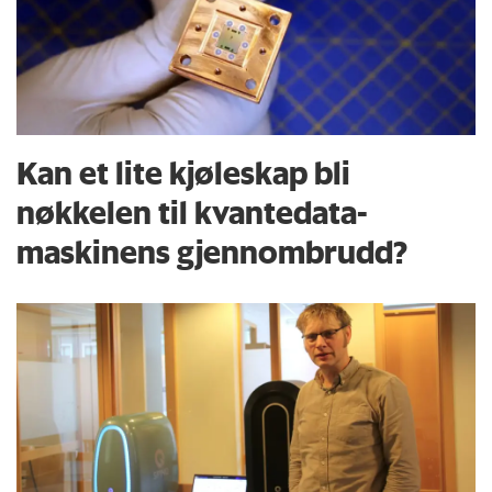
Kan et lite kjøleskap bli
nøkkelen til kvante­data­
maskinens gjennom­brudd?