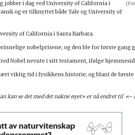
g jobber i dag ved University of California i
(Fot
ansk og er tilknyttet både Yale og University of
versity of California i Santa Barbara.
rinnelige nobelprisene, og den ble for første gang git
fred Nobel nevnte i sitt testament, ifølge hjemmeside
t viktig tid i fysikkens historie, og blant de først
 Man kan se det med det nakne øyet» er nå endret til «
tt av naturvitenskap
rdensrommet?