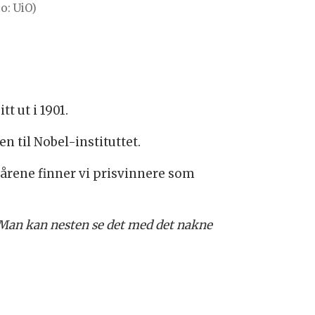
o: UiO)
t ut i 1901.
n til Nobel-instituttet.
e årene finner vi prisvinnere som
– Man kan nesten se det med det nakne