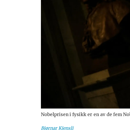
Nobelprisen i fysikk er en av de fem N
Bjørnar
Kjensli