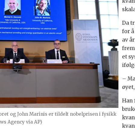
kvan
skal
Da t
for 
av år
frem
et s
iføl
– Ma
øyet,
Han 
bruk
t og John Marinis er tildelt nobelprisen i fysikk
kvan
ews Agency via AP)
kvan