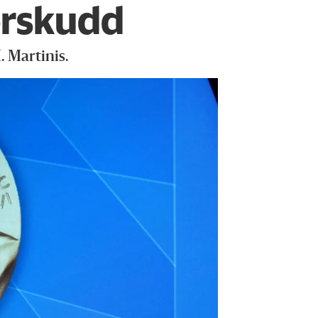
forskudd
. Martinis.