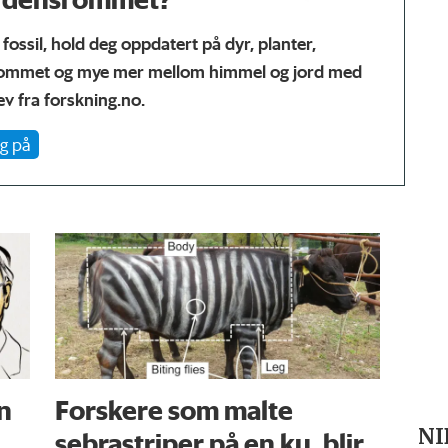
t fossil, hold deg oppdatert på dyr, planter,
ommet og mye mer mellom himmel og jord med
v fra forskning.no.
g på
n
Forskere som malte
NI
sebrastriper på en ku, blir