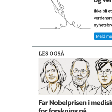
Ikke bli e
verdensr
nyhetsbre
Meld me
LES OGSÅ
Får Nobelprisen i medisi
for forskning på