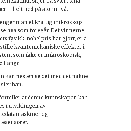
temekanikk skjer på svært små
aer – helt ned på atomnivå.
renger man et kraftig mikroskop
å se hva som foregår. Det vinnerne
ets fysikk-nobelpris har gjort, er å
stille kvantemekaniske effekter i
ystem som ikke er mikroskopisk,
ge Lange.
n kan nesten se det med det nakne
 sier han.
forteller at denne kunnskapen kan
es i utviklingen av
tedatamaskiner og
tesensorer.