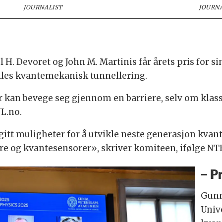
JOURNALIST
JOURN
l H. Devoret og John M. Martinis får årets pris for
kalles kvantemekanisk tunnellering.
ler kan bevege seg gjennom en barriere, selv om klassi
NL.no.
gitt muligheter for å utvikle neste generasjon kvan
e og kvantesensorer», skriver komiteen, ifølge NT
– P
Gunn
Unive