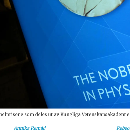
obelprisene som deles ut av Kungliga Vetenskapsakademie
Annika
Remåd
Rebec