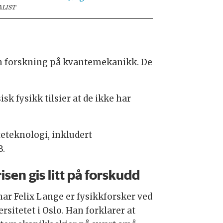
ALIST
 sin forskning på kvantemekanikk. De
sk fysikk tilsier at de ikke har
teteknologi, inkludert
B.
risen gis litt på forskudd
ar Felix Lange er fysikkforsker ved
rsitetet i Oslo. Han forklarer at