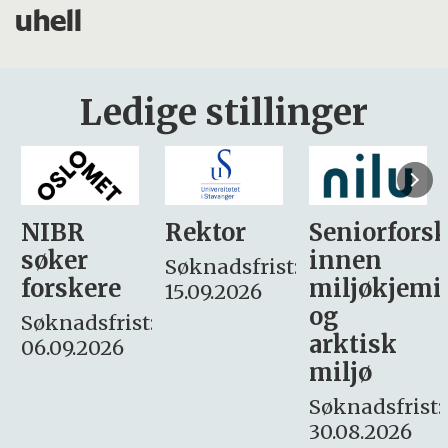
uhell
Ledige stillinger
Rektor
Seniorforsker
Forskning.
innen
søker
Søknadsfrist:
miljøkjemi
nyhetsjour
15.09.2026
og
– fast
:
arktisk
Søknadsfrist:
miljø
16. august.
Søknadsfrist:
30.08.2026