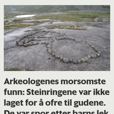
Arkeologenes morsomste
funn: Steinringene var ikke
laget for å ofre til gudene.
De var spor etter barns lek