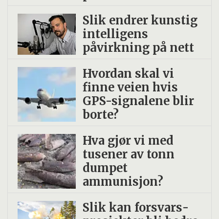
Slik endrer kunstig
intelligens
påvirkning på nett
Hvordan skal vi
finne veien hvis
GPS-signalene blir
borte?
Hva gjør vi med
tusener av tonn
dumpet
ammunisjon?
Slik kan forsvars­