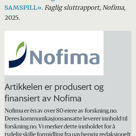
and Environment), Gøteborgs universitet,
SAMSPILL»
.
Faglig sluttrapport, Nofima
,
Skretting Aquaculture Innovation AS og
2025.
Biomar AS.
Artikkelen er produsert og
finansiert av Nofima
Nofima er én av over 80 eiere av forskning.no.
Deres kommunikasjonsansatte leverer innhold til
forskning.no. Vi merker dette innholdet for å
tydelig skille formidling fra uavhengig redaksjonelt