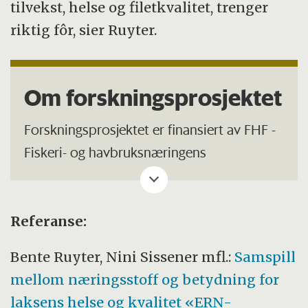
tilvekst, helse og filetkvalitet, trenger
riktig fôr, sier Ruyter.
Om forskningsprosjektet
Forskningsprosjektet er finansiert av FHF -
Fiskeri- og havbruksnæringens
forskningsfinansiering, og ledet av Nofima.
Prosjektpartnere: Havforskningsinstituttet,
Referanse:
NMBU (Norges miljø- og biovitenskapelige
universitet, UiT (Norges Arktiske
Bente Ruyter, Nini Sissener mfl.:
Samspill
Universitet, INRAE (The French National
mellom næringsstoff og betydning for
Research Institute for Agriculture, Food
laksens helse og kvalitet «ERN-