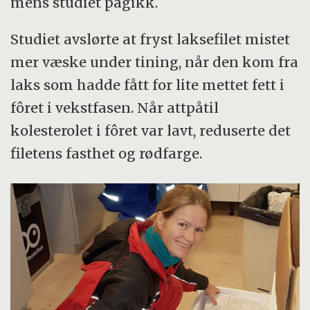
mens studiet pågikk.
Studiet avslørte at fryst laksefilet mistet
mer væske under tining, når den kom fra
laks som hadde fått for lite mettet fett i
fôret i vekstfasen. Når attpåtil
kolesterolet i fôret var lavt, reduserte det
filetens fasthet og rødfarge.