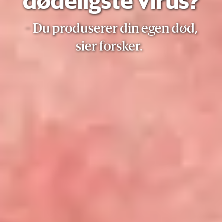
dødeligste virus?
− Du produserer din egen død,
sier forsker.