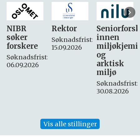
Rektor
Seniorforsker
Forskning.
innen
søker
Søknadsfrist:
miljøkjemi
nyhetsjour
15.09.2026
og
– fast
:
arktisk
Søknadsfrist:
miljø
16. august.
Søknadsfrist:
30.08.2026
Vis alle stillinger