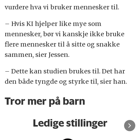
utdannede livsstilscoacher som ledet
vurdere hva vi bruker mennesker til.
øktene.
– Hvis KI hjelper like mye som
At en skjerm kom imellom deltakerne og
mennesker, bør vi kanskje ikke bruke
menneske-coachen, viste seg å ikke ha noe
flere mennesker til å sitte og snakke
særlig å si. Forskerne valgte nemlig å
sammen, sier Jessen.
sammenligne resultatene sine med tidligere
– Dette kan studien brukes til. Det har
studier, som har vist lignende resultater for
den både tyngde og styrke til, sier han.
voksne med prediabetes som får
menneskeledet rådgivning.
Tror mer på barn
Niels Jessen er trygg på studiens resultater
Ledige stillinger
selv om covid-19 endret designet.
– Jeg er med på at skiftet fra personlig