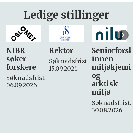
Ledige stillinger
Rektor
Seniorforsker
Forskning.
innen
søker
Søknadsfrist:
miljøkjemi
nyhetsjour
15.09.2026
og
– fast
:
arktisk
Søknadsfrist:
miljø
16. august.
Søknadsfrist:
30.08.2026