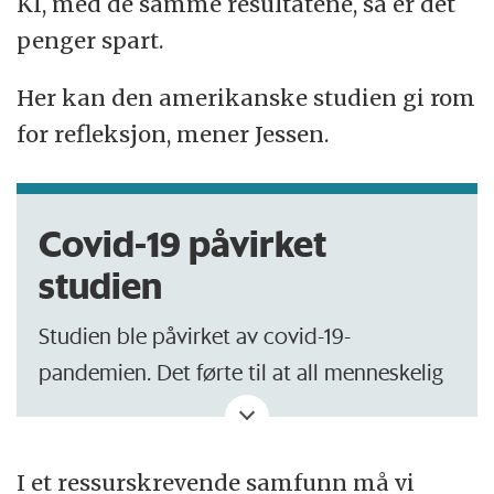
KI, med de samme resultatene, så er det
penger spart.
Her kan den amerikanske studien gi rom
for refleksjon, mener Jessen.
Covid-19 påvirket
studien
Studien ble påvirket av covid-19-
pandemien. Det førte til at all menneskelig
rådgivning gikk fra å være personlig til å bli
fjernundervisning via gruppevideo-
konferanser. Men det var fortsatt
I et ressurskrevende samfunn må vi