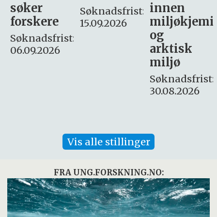
innen
søker
Søknadsfrist:
miljøkjemi
nyhetsjour
15.09.2026
og
– fast
:
arktisk
Søknadsfrist:
miljø
16. august.
Søknadsfrist:
30.08.2026
Vis alle stillinger
FRA UNG.FORSKNING.NO: