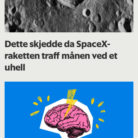
Dette skjedde da SpaceX-
raketten traff månen ved et
uhell