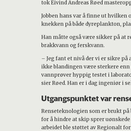
tok Eivind Andreas Røed masteroppg
Jobben hans var å finne ut hvilken
knekken på både dyreplankton, pla
Han måtte også være sikker på at re
brakkvann og ferskvann.
– Jeg fant et nivå der vi er sikre p
ikke blandingen være sterkere enn 
vannprøver hyppig testet i laborat
sier Røed. Han er i dag ingeniør i s
Utgangspunktet var rense
Renseteknologien som er brukt på b
for å hindre at skip sprer uønskede
arbeidet ble støttet av Regionalt f