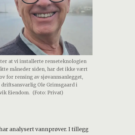
tter at vi installerte renseteknologien
 åtte måneder siden, har det ikke vært
ov for rensing av sjøvannsanlegget,
r driftsansvarlig Ole Grimsgaard i
vik Eiendom.
(Foto: Privat)
ar analysert vannprøver. I tillegg