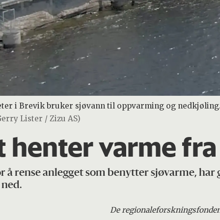
er i Brevik bruker sjøvann til oppvarming og nedkjøling.
Gerry Lister / Zizu AS)
 henter varme fra
r å rense anlegget som benytter sjøvarme, har g
 ned.
De regionale
forskningsfonde