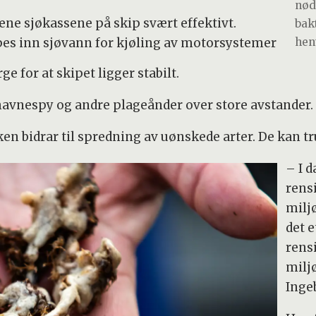
nød
ene sjøkassene på skip svært effektivt.
bak
pes inn sjøvann for kjøling av motorsystemer
hen
ge for at skipet ligger stabilt.
havnespy og andre plageånder over store avstander.
ken bidrar til spredning av uønskede arter. De kan tru
– I d
rens
milj
det e
rensi
miljø
Inge