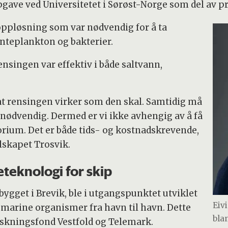
ave ved Universitetet i Sørøst-Norge som del av pr
 oppløsning som var nødvendig for å ta
nteplankton og bakterier.
nsingen var effektiv i både saltvann,
å at rensingen virker som den skal. Samtidig må
nødvendig. Dermed er vi ikke avhengig av å få
orium. Det er både tids- og kostnadskrevende,
elskapet Trosvik.
teknologi for skip
ygget i Brevik, ble i utgangspunktet utviklet
Eiv
 marine organismer fra havn til havn. Dette
bla
orskningsfond Vestfold og Telemark.