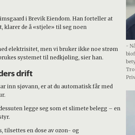
rimsgaard i Brevik Eiendom. Han forteller at
t, klarer de å «stjele» til seg noen
- Nå
d elektrisitet, men vi bruker ikke noe strøm
bio
kes systemet til nedkjøling, sier han.
bety
Tro
ders drift
Pri
ar inn sjøvann, er at du automatisk får med
ur.
dessuten legge seg som et slimete belegg – en
tyr.
 tilsettes en dose av ozon- og