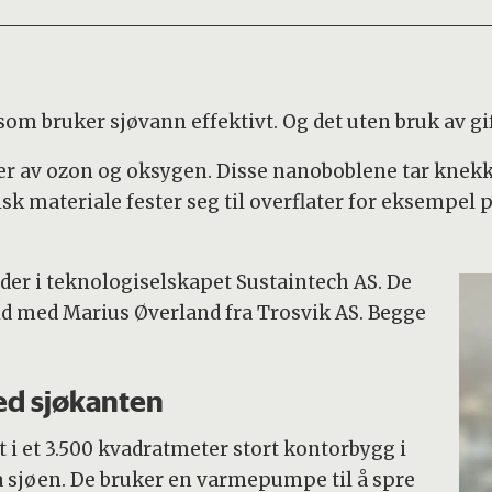
m bruker sjøvann effektivt. Og det uten bruk av gif
bler av ozon og oksygen. Disse nanoboblene tar kne
isk materiale fester seg til overflater for eksempel 
der i teknologiselskapet Sustaintech AS. De
id med Marius Øverland fra Trosvik AS. Begge
ved sjøkanten
t i et 3.500 kvadratmeter stort kontorbygg i
 sjøen. De bruker en varmepumpe til å spre