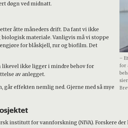
rt døgn ved midnatt.
tter åtte måneders drift. Da fant vi ikke
g biologisk materiale. Vanligvis må vi stoppe
engjøre for blåskjell, rur og biofilm. Det
– E
for
 likevel ikke ligger i mindre behov for
beh
ttelse av anlegget.
sie
n, går effekten nemlig ned. Gjerne med så mye
Bre
osjektet
k institutt for vannforskning (NIVA). Forskere der h