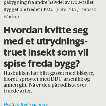
påbygning fra andre halvdel av 1700-tallet.
Bygget ble fredet i 1923.
(Foto: NIA / Tomasz
Wacko)
Hvordan kvitte seg
med et utrydnings­
truet insekt som vil
spise freda bygg?
Husbukken har blitt gasset med blåsyre,
kloret, sprøytet med DDT, arsenikk og
annen gift. Nå er den på rødlista over
truede arter.
Øystein
Rygg Haanæs