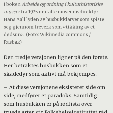
I boken
Arbeide og ordning i kulturhistoriske
museer
fra 1925 omtalte museumsdirektør
Hans Aall lyden av husbukklarver som spiste
seg gjennom treverk som «tikking av et
dødsur».
(Foto: Wikimedia commons /
Rasbak)
Den tredje versjonen ligner på den første.
Her betraktes husbukken som et
skadedyr som aktivt må bekjempes.
– At disse versjonene eksisterer side om
side, medfører et paradoks. Samtidig
som husbukken er på rødlista over
truede arter, gir Folkehelseinstituttet råd