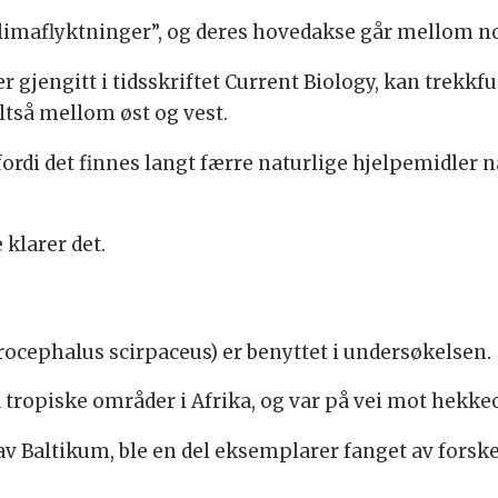
klimaflyktninger”, og deres hovedakse går mellom no
 gjengitt i tidsskriftet Current Biology, kan trekkfu
ltså mellom øst og vest.
 fordi det finnes langt færre naturlige hjelpemidle
 klarer det.
rocephalus scirpaceus) er benyttet i undersøkelsen.
a tropiske områder i Afrika, og var på vei mot hekk
v Baltikum, ble en del eksemplarer fanget av forsker