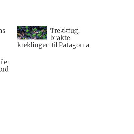
ns
Trekkfugl
brakte
kreklingen til Patagonia
iler
ord