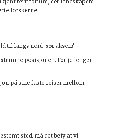
ukjent territorium, der landskapets
rte forskerne.
ld til langs nord-sør aksen?
 bestemme posisjonen. For jo lenger
sjon på sine faste reiser mellom
.
bestemt sted, må det bety at vi