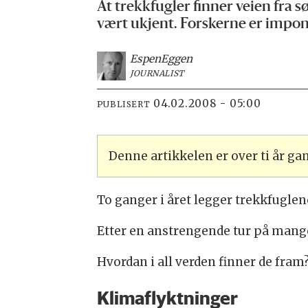
At trekkfugler finner veien fra sø
vært ukjent. Forskerne er impon
Espen
Eggen
JOURNALIST
04.02.2008 - 05:00
PUBLISERT
Denne artikkelen er over ti år g
To ganger i året legger trekkfuglene
Etter en anstrengende tur på mange 
Hvordan i all verden finner de fram
Klimaflyktninger