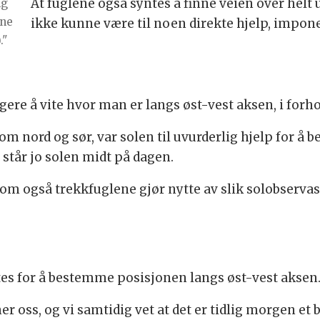
At fuglene også syntes å finne veien over helt 
ng
ene
ikke kunne være til noen direkte hjelp, impone
."
ere å vite hvor man er langs øst-vest aksen, i forho
om nord og sør, var solen til uvurderlig hjelp for å
tår jo solen midt på dagen.
 om også trekkfuglene gjør nytte av slik solobserva
tes for å bestemme posisjonen langs øst-vest aksen
er oss, og vi samtidig vet at det er tidlig morgen et 