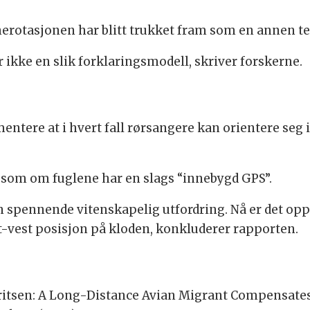
nerotasjonen har blitt trukket fram som en annen te
r ikke en slik forklaringsmodell, skriver forskerne.
entere at i hvert fall rørsangere kan orientere seg i
 som om fuglene har en slags “innebygd GPS”.
n spennende vitenskapelig utfordring. Nå er det opp 
t-vest posisjon på kloden, konkluderer rapporten.
ouritsen: A Long-Distance Avian Migrant Compensate