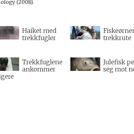
ology (2008).
Haiket med
Fiskeørne
trekkfugler
trekkrute
Trekkfuglene
Julefisk pe
ankommer
seg mot n
ligere