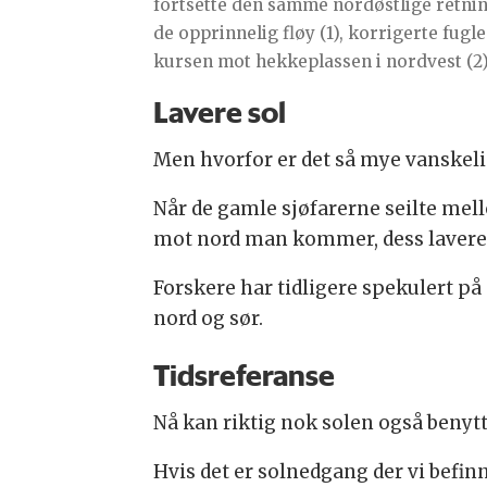
fortsette den samme nordøstlige retni
de opprinnelig fløy (1), korrigerte fugl
kursen mot hekkeplassen i nordvest (2)
Lavere sol
Men hvorfor er det så mye vanskelig
Når de gamle sjøfarerne seilte mell
mot nord man kommer, dess lavere s
Forskere har tidligere spekulert på
nord og sør.
Tidsreferanse
Nå kan riktig nok solen også benyt
Hvis det er solnedgang der vi befinn