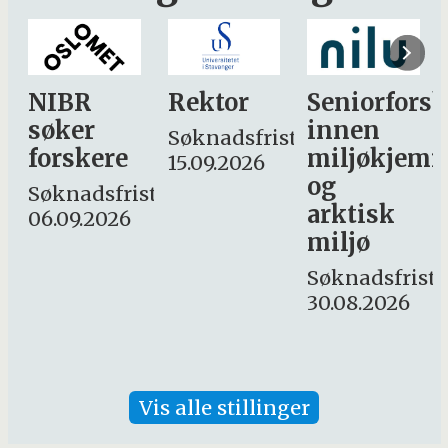
Rektor
Seniorforsker
Forskning.
innen
søker
Søknadsfrist:
miljøkjemi
nyhetsjourn
15.09.2026
og
– fast
st:
arktisk
Søknadsfrist:
miljø
16. august.
Søknadsfrist:
30.08.2026
Vis alle stillinger