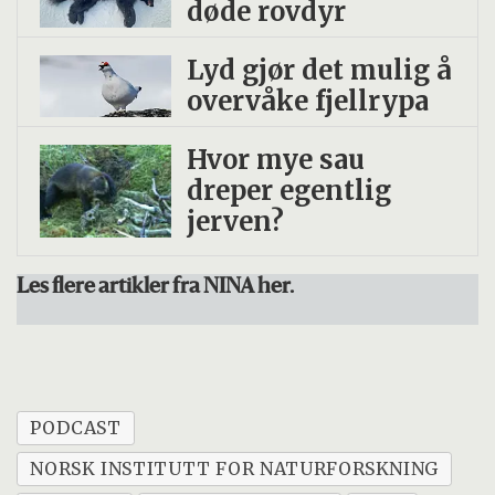
døde rovdyr
Lyd gjør det mulig å
overvåke fjellrypa
Hvor mye sau
dreper egentlig
jerven?
Les flere artikler fra NINA her.
PODCAST
NORSK INSTITUTT FOR NATURFORSKNING