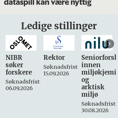
dataspill kan være nyttig
Ledige stillinger
Rektor
Seniorforsker
Forskning.
innen
søker
Søknadsfrist:
miljøkjemi
nyhetsjour
15.09.2026
og
– fast
:
arktisk
Søknadsfrist:
miljø
16. august.
Søknadsfrist:
30.08.2026