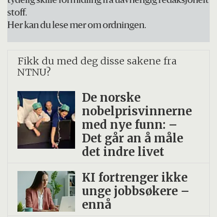
tydelig skille formidling fra uavhengig redaksjonelt
stoff.
Her kan du lese mer om ordningen.
Fikk du med deg disse sakene fra
NTNU?
De norske
nobelprisvinnerne
med nye funn: –
Det går an å måle
det indre livet
KI fortrenger ikke
unge jobbsøkere –
ennå