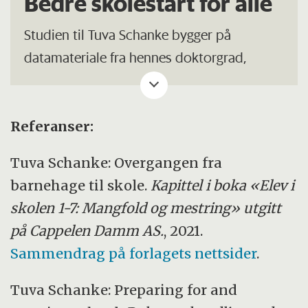
Bedre skolestart for alle
Studien til Tuva Schanke bygger på
datamateriale fra hennes doktorgrad,
forskningsprosjektet «Preparing for and
entering school», fra 2013–2018.
Referanser:
Nå deltar hun i prosjektet
Bedre skolestart
for alle
som er et samarbeid mellom NTNU,
Tuva Schanke: Overgangen fra
Trondheim kommune, Dronning Mauds
barnehage til skole.
Kapittel i boka «Elev i
Minne Høgskole for
skolen 1-7: Mangfold og mestring» utgitt
barnehagelærerutdanning, Linnéuniversit
på Cappelen Damm AS.
, 2021.
og Roskilde universitet.
Sammendrag på forlagets nettsider
.
Et av fokusområdene er å løfte frem barns
Tuva Schanke: Preparing for and