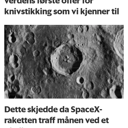
verdens første offer for
knivstikking som vi kjenner til
Dette skjedde da SpaceX-
raketten traff månen ved et