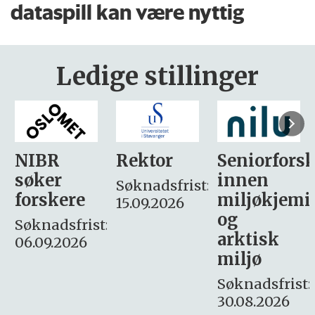
dataspill kan være nyttig
Ledige stillinger
Rektor
Seniorforsker
Forskning.
innen
søker
Søknadsfrist:
miljøkjemi
nyhetsjour
15.09.2026
og
– fast
:
arktisk
Søknadsfrist:
miljø
16. august.
Søknadsfrist:
30.08.2026