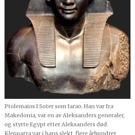
Ptolemaios I Soter som farao. Han var fra
Makedonia, var en av Aleksanders generaler,
og styrte Egypt etter Aleksanders død.
Kleopatra var i hans slekt, flere århundrer