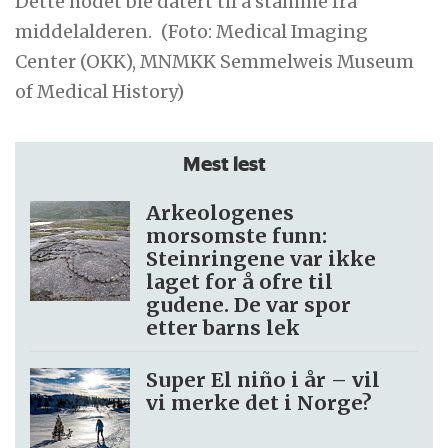
Dette hodet ble datert til å stamme fra
middelalderen.
(Foto: Medical Imaging
Center (OKK), MNMKK Semmelweis Museum
of Medical History)
Mest lest
Arkeologenes
morsomste funn:
Steinringene var ikke
laget for å ofre til
gudene. De var spor
etter barns lek
Super El niño i år – vil
vi merke det i Norge?