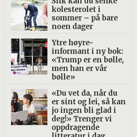
Slik kan du senke
kolesterolet i
sommer – på bare
noen dager
Ytre høyre-
informant i ny bok:
«Trump er en bølle,
men han er vår
bølle»
«Du vet da, når du
er sint og lei, så kan
jo ingen bli glad i
deg!» Trenger vi
oppdragende
litteratur i dag