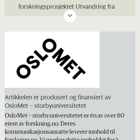
forskningsprosjektet Utvandring fra
Norge (EXITNORWAY)
I dette prosjektet skal forskere se på
utflytting fra Norge og konsekvensene
av dette.
Forskerne undersøker hva som
kjennetegner utvandrerne, hvorfor de
drar og hvordan utvandringen påvirker
det norske samfunnet.
Artikkelen er produsert og finansiert av
OsloMet – storbyuniversitetet
De bruker data fra norske registre og
OsloMet – storbyuniversitetet er én av over 80
kvalitative intervjuer med utvandrerne
eiere av forskning.no. Deres
for å kartlegge hvorfor de drar, hvilken
kommunikasjonsansatte leverer innhold til
kompetanse de tar med seg, hvilken