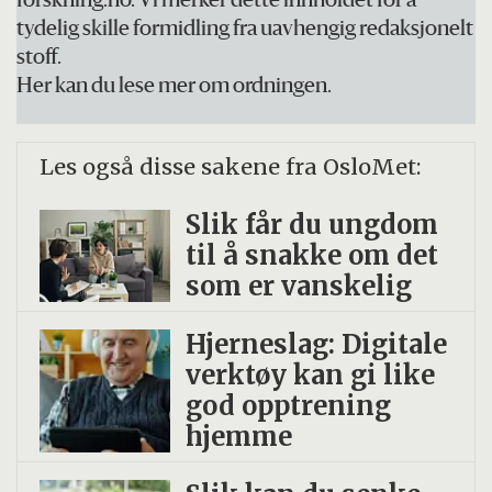
forskning.no. Vi merker dette innholdet for å
tydelig skille formidling fra uavhengig redaksjonelt
inntekt og sysselsetting de har hatt i
stoff.
Norge, og hvor i landet de har bodd.
Her kan du lese mer om ordningen.
Denne kunnskapen kan forskerne så
bruke til å finne ut hvordan
Les også disse sakene fra OsloMet:
utvandringen påvirker ulike forhold ved
Slik får du ungdom
det norske samfunnet, som aldring,
til å snakke om det
kompetansebehov og regionale og
som er vanskelig
økonomiske ulikheter.
Hjerneslag: Digitale
verktøy kan gi like
god opptrening
hjemme