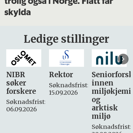
trolig også i Norge. Flått får
skylda
Ledige stillinger
Rektor
Seniorforsker
Forskning.
innen
søker
Søknadsfrist:
miljøkjemi
nyhetsjour
15.09.2026
og
– fast
:
arktisk
Søknadsfrist:
miljø
16. august.
Søknadsfrist: