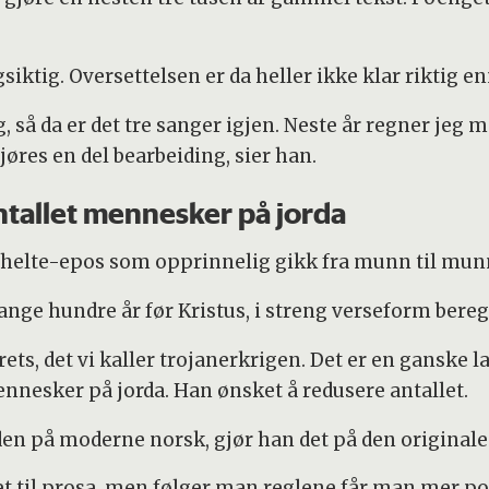
forlot dem nå begge mens deres bryst lyste
siktig. Oversettelsen er da heller ikke klar riktig en
ntifos livet. De to var Priamos sønner, en uekte sønn
, så da er det tre sanger igjen. Neste år regner jeg me
Den uekte sønnen var vognkusk, mens ved hans side
res en del bearbeiding, sier han.
ntallet mennesker på jorda
r, med ungskudd formet til vidje, den gang de
p dem ved løskjøp.
et helte-epos som opprinnelig gikk fra munn til mu
 med makt som var vidstrakt, rammet nå Isos med
ange hundre år før Kristus, i streng verseform bere
r han traff Antifos’ øre med sverdet og slo ham av
krets, det vi kaller trojanerkrigen. Det er en ganske
nnesker på jorda. Han ønsket å redusere antallet.
kt deres herlige bryner, for han så begge de to en
ng den snarføtte helten Akhillevs kom med dem fra
aden på moderne norsk, gjør han det på den original
t til prosa, men følger man reglene får man mer poe