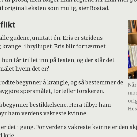
den raskeste dåhjorts nyfødte unger idet den tar
il originalteksten som mulig, sier Rostad.
t, og røsker ut ungenes sårbare hjerter mens deres
n står nær, nettopp fordi hun jo selv er rammet av
flikt
ed gjennom skog og tettvokste busker, våt av svette,
p, slik kunne ingen trojanere verge de to ifra døden,
 alle gudene, unntatt én. Eris er stridens
v argeiernes hærmenn.
g krangel i bryllupet. Eris blir fornærmet.
hun får trillet inn på festen, og der står det:
smålet hvem det er?
rodite begynner å krangle, og så bestemmer de
Når
vgjøre spørsmålet, forteller forskeren.
mod
ori
 så begynner bestikkelsene. Hera tilbyr ham
Hes
lbyr ham verdens vakreste kvinne.
ed er det i gang. For verdens vakreste kvinne er den 
 krig.