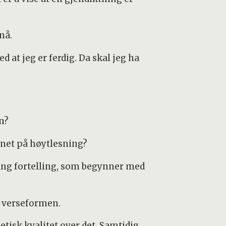
nå.
d at jeg er ferdig. Da skal jeg ha
nn?
gnet på høytlesning?
 lang fortelling, som begynner med
e verseformen.
tisk kvalitet over det. Samtidig