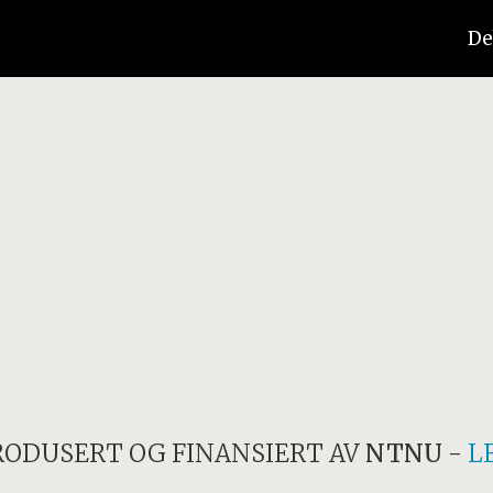
De
RODUSERT OG FINANSIERT AV
NTNU
-
L