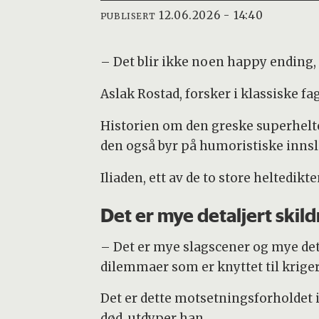
12.06.2026 - 14:40
PUBLISERT
– Det blir ikke noen happy ending, 
Aslak Rostad, forsker i klassiske fa
Historien om den greske superhelt
den også byr på humoristiske inns
Iliaden, ett av de to store heltedikt
Det er mye detaljert skild
– Det er mye slagscener og mye detal
dilemmaer som er knyttet til kriger
Det er dette motsetningsforholdet i
død, utdyper han.