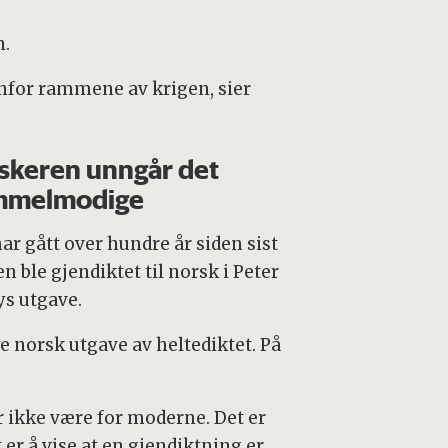
n.
nenfor rammene av krigen, sier
skeren unngår det
mmelmodige
ar gått over hundre år siden sist
en ble gjendiktet til norsk i Peter
ys utgave.
 norsk utgave av heltediktet. På
 ikke være for moderne. Det er
r å vise at en gjendiktning er