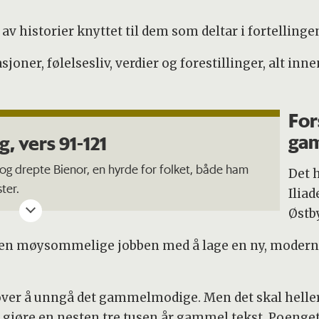
av historier knyttet til dem som deltar i fortellinge
oner, følelsesliv, verdier og forestillinger, alt in
For
ga
g, vers 91-121
g drepte Bienor, en hyrde for folket, både ham
Det h
ter.
Iliad
Østb
lte seg mot Agamemnon, men da han sprang fram,
; det kunne ikke hans hjelm som var tung av
å den møysommelige jobben med å lage en ny, moderne
kallen, og hjernen der inne moste det helt. Slik
røver å unngå det gammelmodige. Men det skal heller
jøre en nesten tre tusen år gammel tekst. Poenget e