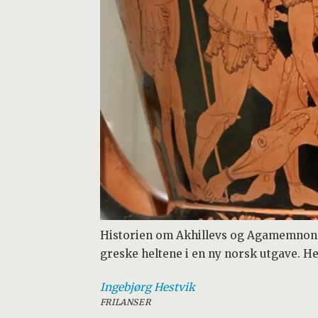
Historien om Akhillevs og Agamemnon har
greske heltene i en ny norsk utgave. H
Ingebjørg
Hestvik
FRILANSER