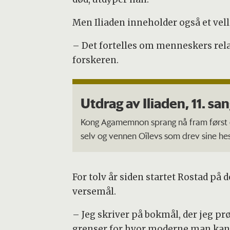
Men Iliaden inneholder også et vell 
– Det fortelles om menneskers relasj
forskeren.
Utdrag av Iliaden, 11. san
Kong Agamemnon sprang nå fram først o
selv og vennen Oïlevs som drev sine hes
Han hadde sprunget fra vognen, og sti
traff Agamemnon hans panne med spydet
For tolv år siden startet Rostad p
bronse, få stanset.
versemål.
Nei, det gikk tvers gjennom hjelmen og s
– Jeg skriver på bokmål, der jeg p
drepte han mannen som raste i sinne.
grenser for hvor moderne man kan g