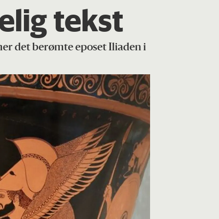
elig tekst
mer det berømte eposet Iliaden i