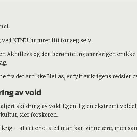
nei.
g ved NTNU, humrer litt for seg selv.
en Akhillevs og den berømte trojanerkrigen er ikke
lag.
ene fra det antikke Hellas, er fylt av krigens redsler 
ring av vold
jert skildring av vold. Egentlig en ekstremt voldelig
kultur, sier forskeren.
 krig – at det er et sted man kan vinne ære, men samt