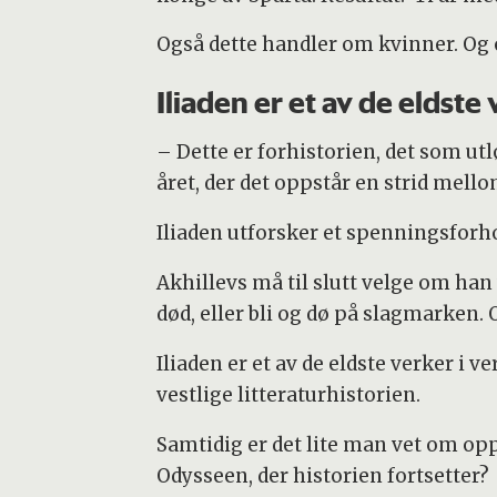
Også dette handler om kvinner. Og o
Iliaden er et av de eldste
– Dette er forhistorien, det som utlø
året, der det oppstår en strid mel
Iliaden utforsker et spenningsforh
Akhillevs må til slutt velge om han
død, eller bli og dø på slagmarken. O
Iliaden er et av de eldste verker i
vestlige litteraturhistorien.
Samtidig er det lite man vet om opp
Odysseen, der historien fortsetter?