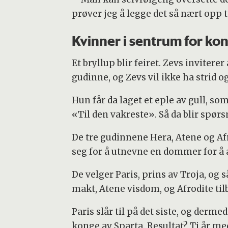
Slik som en løve med letthet kan knuse 
prøver jeg å legge det så nært opp t
tak med kraftige tenner når den når hie
mor ikke klarer å verge dem, selv om hu
Kvinner i sentrum for kon
fryktelig redsel, slik at hun farer av st
på flukt fra det mektige rovdyrets angre
Et bryllup blir feiret. Zevs inviterer
nei, de var selv blitt drevet på flukt a
gudinne, og Zevs vil ikke ha strid o
Hun får da laget et eple av gull, som 
«Til den vakreste». Så da blir spør
De tre gudinnene Hera, Atene og Af
seg for å utnevne en dommer for å a
De velger Paris, prins av Troja, og
makt, Atene visdom, og Afrodite ti
Paris slår til på det siste, og derm
konge av Sparta. Resultat? Ti år med