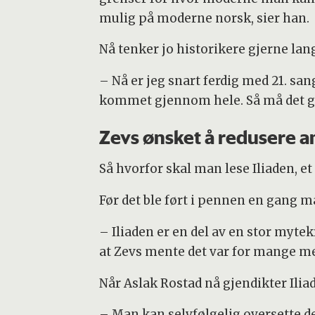
mulig på moderne norsk, sier han.
Kongen av mennenes flokk, Agamemnon, 
nakne, for kongen tok kjortlene av dem.
Nå tenker jo historikere gjerne lang
Så gikk han bort for å frarøve Isos og A
– Nå er jeg snart ferdig med 21. sang
og en ekte; begge stod nå på én vogn. 
kommet gjennom hele. Så må det gjø
gikk vidgjetne Antifos.
Zevs ønsket å redusere a
Dem bandt Akhillevs sammen på Idas åse
gjette på sau og han tok dem, men slap
Så hvorfor skal man lese Iliaden, 
Atrevs’ sønn, Agamemnon, som hersket
Før det ble ført i pennen en gang m
spydet i brystet rett ovenfor vorten, fø
vognen.
– Iliaden er en del av en stor myte
at Zevs mente det var for mange me
Da han forstod hvem de var, tok han ras
gang før ved den hurtige flåten den ga
Når Aslak Rostad nå gjendikter Ili
Ida.
– Man kan selvfølgelig oversette de