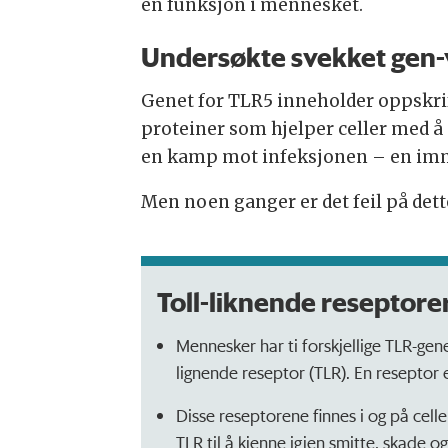
en funksjon i mennesket.
Undersøkte svekket gen-
Genet for TLR5 inneholder oppskri
proteiner som hjelper celler med å
en kamp mot infeksjonen – en im
Men noen ganger er det feil på dett
Toll-liknende reseptore
Mennesker har ti forskjellige TLR-gen
lignende reseptor (TLR). En reseptor 
Disse reseptorene finnes i og på cel
TLR til å kjenne igjen smitte, skade o