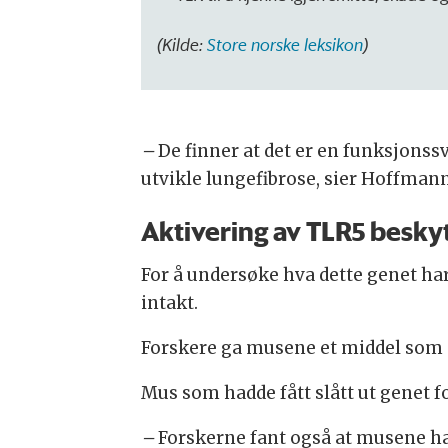
(Kilde:
Store norske leksikon
)
–
De finner at det er en funksjonss
utvikle lungefibrose, sier Hoffman
Aktivering av TLR5 besky
For å undersøke hva dette genet har
intakt.
Forskere ga musene et middel som s
Mus som hadde fått slått ut genet f
–
Forskerne fant også at musene h