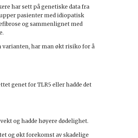
kere har sett på genetiske data fra
rupper pasienter med idiopatisk
efibrose og sammenlignet med
e.
 varianten, har man økt risiko for å
ttet genet for TLR5 eller hadde det
i vekt og hadde høyere dødelighet.
itet og økt forekomst av skadelige