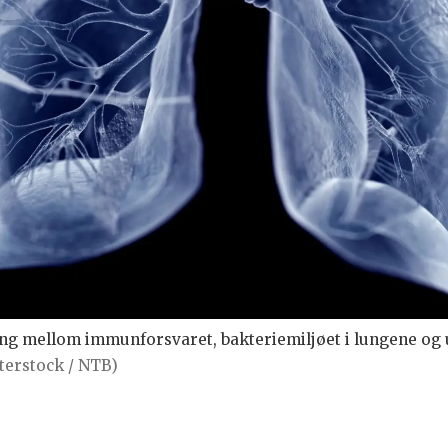
ing mellom immunforsvaret, bakteriemiljøet i lungene og ut
terstock / NTB)