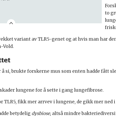
Fors
to g
lung
frisk
vekket variant av TLR5-genet og at hvis man har den
n-Vold.
ttet
 å si, brukte forskerne mus som enten hadde fått sle
kader lungene for å sette i gang lungefibrose.
or TLR5, fikk mer arrvev i lungene, de gikk mer ned 
adde betydelig
dysbiose
, altså mindre bakteriedivers