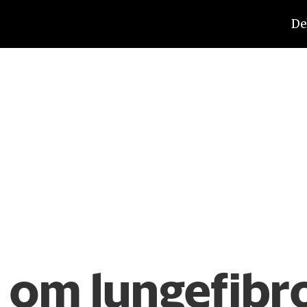
De
 om lungefibr