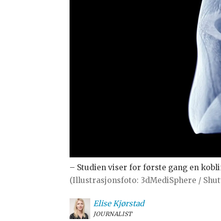
– Studien viser for første gang en kobl
(Illustrasjonsfoto: 3dMediSphere / Shut
Elise
Kjørstad
JOURNALIST