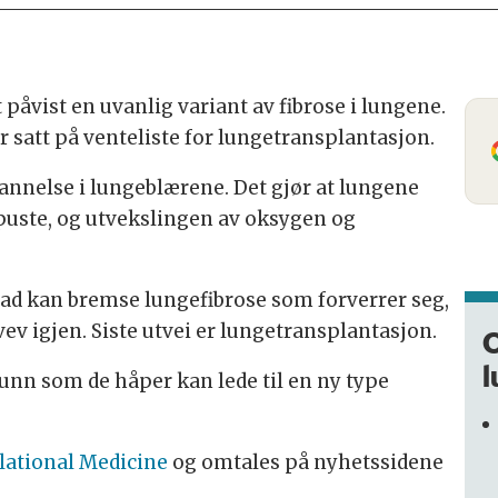
påvist en uvanlig variant av fibrose i lungene.
er satt på venteliste for lungetransplantasjon.
annelse i lungeblærene. Det gjør at lungene
å puste, og utvekslingen av oksygen og
ad kan bremse lungefibrose som forverrer seg,
ev igjen. Siste utvei er lungetransplantasjon.
unn som de håper kan lede til en ny type
slational Medicine
og omtales på nyhetssidene