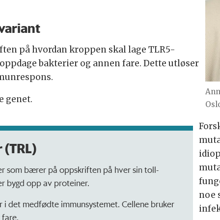
variant
ften på hvordan kroppen skal lage TLR5-
 oppdage bakterier og annen fare. Dette utløser
munrespons.
Ann
e genet.
Osl
Fors
muta
r (TRL)
idio
muta
er som bærer på oppskriften på hver sin toll-
fung
er bygd opp av proteiner.
noe 
ler i det medfødte immunsystemet. Cellene bruker
infek
g fare.