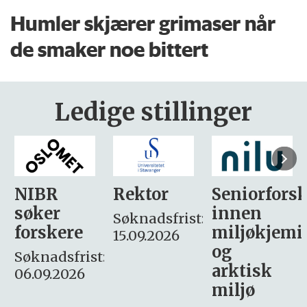
Humler skjærer grimaser når
de smaker noe bittert
Ledige stillinger
Rektor
Seniorforsker
Forskning.
innen
søker
Søknadsfrist:
miljøkjemi
nyhetsjour
15.09.2026
og
– fast
:
arktisk
Søknadsfrist:
miljø
16. august.