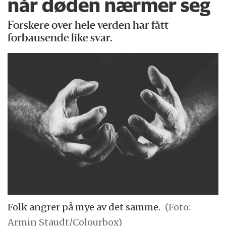
når døden nærmer seg
Forskere over hele verden har fått
forbausende like svar.
Folk angrer på mye av det samme.
(Foto:
Armin Staudt/Colourbox)