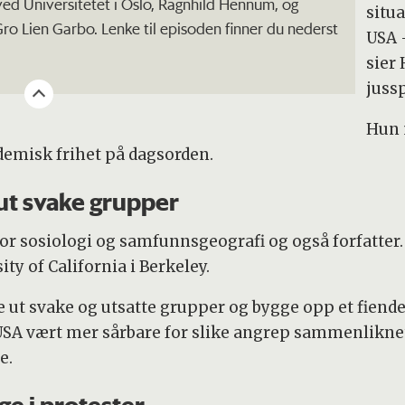
ved Universitetet i Oslo, Ragnhild Hennum, og
situ
ro Lien Garbo. Lenke til episoden finner du nederst
USA 
sier
juss
Hun 
demisk frihet på dagsorden.
 ut svake grupper
 for sosiologi og samfunnsgeografi og også forfatter
ty of California i Berkeley.
e ut svake og utsatte grupper og bygge opp et fiendebi
 USA vært mer sårbare for slike angrep sammenlikne
e.