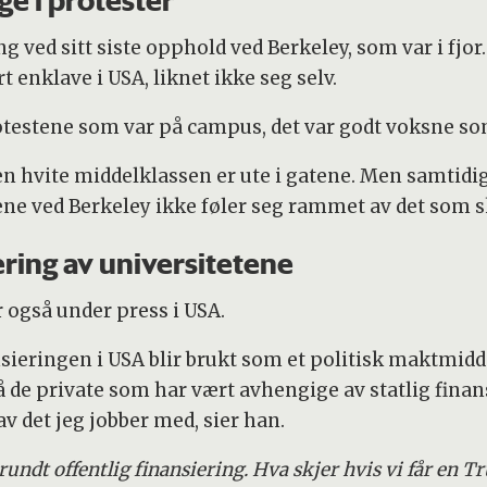
ge i protester
ved sitt siste opphold ved Berkeley, som var i fjor.
 enklave i USA, liknet ikke seg selv.
otestene som var på campus, det var godt voksne som
n hvite middelklassen er ute i gatene. Men samtidig
ene ved Berkeley ikke føler seg rammet av det som sk
ering av universitetene
 også under press i USA.
ansieringen i USA blir brukt som et politisk maktmidd
 de private som har vært avhengige av statlig finans
 det jeg jobber med, sier han.
undt offentlig finansiering. Hva skjer hvis vi får en T