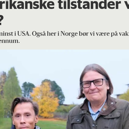
rikanske tilstander
?
minst i USA. Også her i Norge bør vi være på va
Hennum.