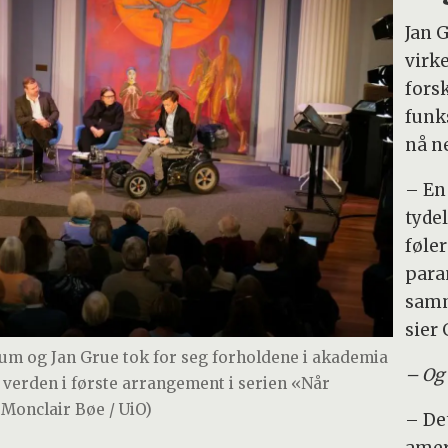
Jan 
virk
fors
funk
nå n
– En 
tyde
føler
paran
samm
sier 
um og Jan Grue tok for seg forholdene i akademia
– Og 
verden i første arrangement i serien «Når
 Monclair Bøe / UiO)
– De