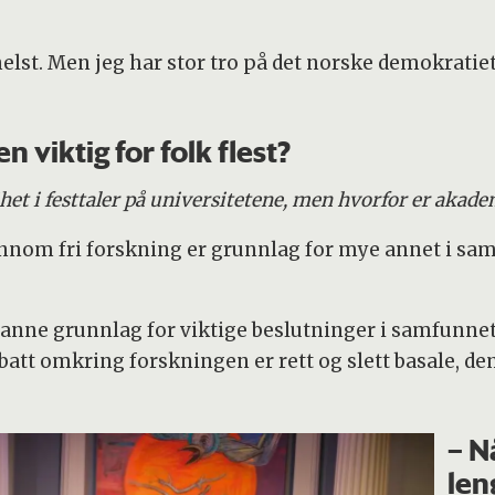
elst. Men jeg har stor tro på det norske demokratiet
 viktig for folk flest?
 i festtaler på universitetene, men hvorfor er akademis
om fri forskning er grunnlag for mye annet i samf
nne grunnlag for viktige beslutninger i samfunnet
ebatt omkring forskningen er rett og slett basale, d
– N
len