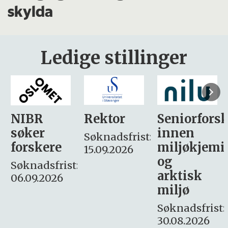
skylda
Ledige stillinger
Rektor
Seniorforsker
Forskning.
innen
søker
Søknadsfrist:
miljøkjemi
nyhetsjour
15.09.2026
og
– fast
:
arktisk
Søknadsfrist:
miljø
16. august.
Søknadsfrist:
30.08.2026