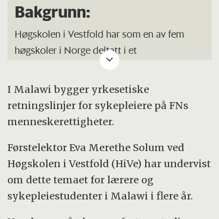
Bakgrunn:
Høgskolen i Vestfold har som en av fem
høgskoler i Norge deltatt i et
nettverkssamarbeid med 11 sykepleieskoler i
Malawi.
I Malawi bygger yrkesetiske
retningslinjer for sykepleiere på FNs
Norske sykepleielærere har undervist og
menneskerettigheter.
utvekslet kunnskap og erfaringer med
malawiske kolleger og sykepleierstudenter.
Førstelektor Eva Merethe Solum ved
Det har fra malawisk side vært ønske om
Høgskolen i Vestfold (HiVe) har undervist
styrking og mer kompetanse i faget
om dette temaet for lærere og
sykepleieetikk.
sykepleiestudenter i Malawi i flere år.