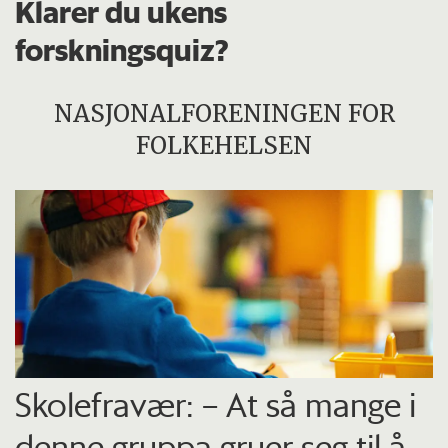
Klarer du ukens
forskningsquiz?
NASJONALFORENINGEN FOR
FOLKEHELSEN
Skolefravær: – At så mange i
denne gruppa gruer seg til å