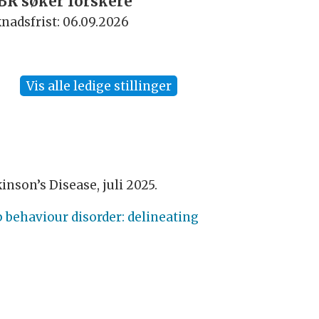
BR søker forskere
Rektor
nadsfrist: 06.09.2026
Søknadsfrist:
Vis alle ledige stillinger
kinson’s Disease, juli 2025.
p behaviour disorder: delineating