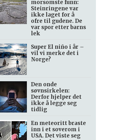
morsomste funn:
Steinringene var
ikke laget for å
ofre til gudene. De
var spor etter barns
lek
Super El niño i år –
vil vi merke det i
Norge?
Den onde
søvnsirkelen:
Derfor hjelper det
ikke å legge seg
tidlig
En meteoritt braste
inn i et soverom i
USA. Det viste seg