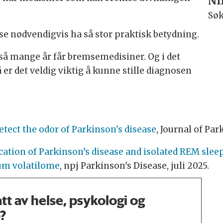
NI
Søk
se nødvendigvis ha så stor praktisk betydning.
e så mange år får bremsemedisiner. Og i det
å er det veldig viktig å kunne stille diagnosen
.
etect the odor of Parkinson's disease
, Journal of Par
ication of Parkinson’s disease and isolated REM slee
um volatilome
, npj Parkinson's Disease, juli 2025.
tt av helse, psykologi og
?