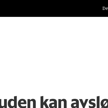
De
huden kan avsl