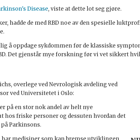
Parkinson's Disease
, viste at dette lot seg gjøre.
, hadde de med RBD noe av den spesielle luktprof
e.
mulig å oppdage sykdommen før de klassiske symp
D. Det gjenstår mye forskning før vi vet sikkert hvi
ichs, overlege ved Nevrologisk avdeling ved
or ved Universitetet i Oslo:
r på en stor nok andel av helt nye
ut hos friske personer og dessuten hvordan det
på Parkinsons.
ke har medisiner som kan bremse utviklingen