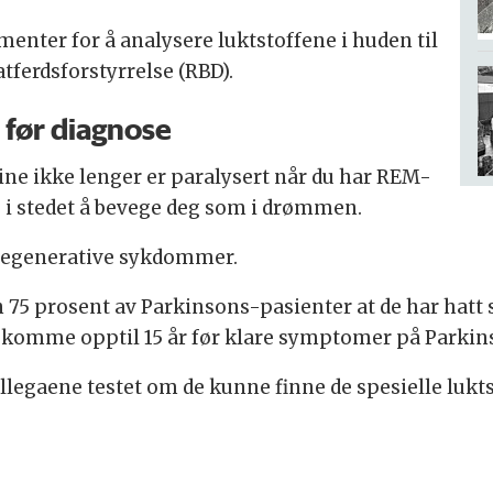
nter for å analysere luktstoffene i huden til
ferdsforstyrrelse (RBD).
før diagnose
ine ikke lenger er paralysert når du har REM-
 i stedet å bevege deg som i drømmen.
odegenerative sykdommer.
n 75 prosent av Parkinsons-pasienter at de har hatt 
 komme opptil 15 år før klare symptomer på Parkin
ollegaene testet om de kunne finne de spesielle lu