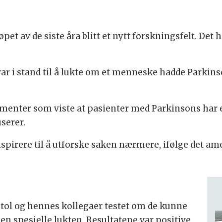
et av de siste åra blitt et nytt forskningsfelt. Det 
ar i stand til å lukte om et menneske hadde Parkin
rimenter som viste at pasienter med Parkinsons ha
serer.
nspirere til å utforske saken nærmere, ifølge det a
istol og hennes kollegaer testet om de kunne
en spesielle lukten. Resultatene var positive.