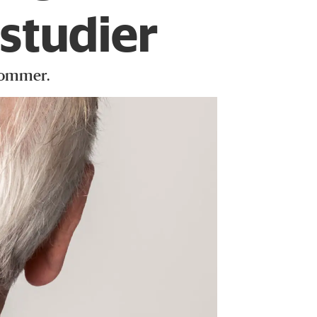
 studier
kommer.