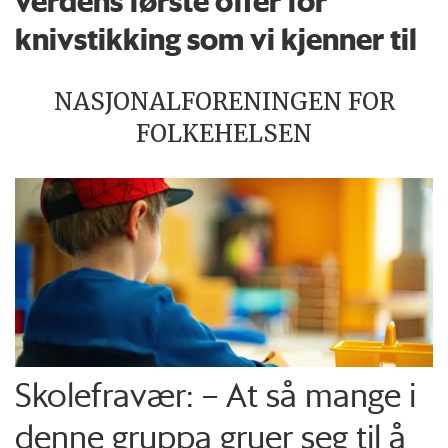
verdens første offer for
knivstikking som vi kjenner til
NASJONALFORENINGEN FOR
FOLKEHELSEN
Skolefravær: – At så mange i
denne gruppa gruer seg til å