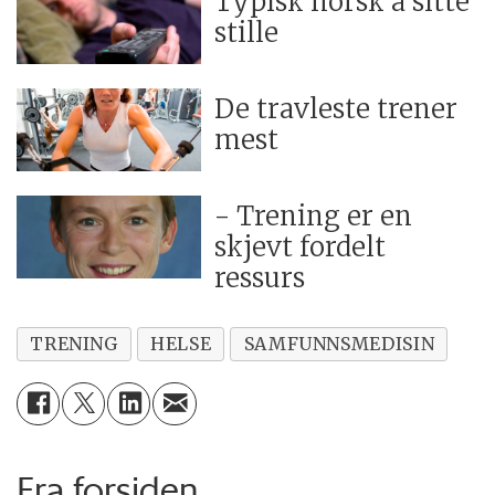
Typisk norsk å sitte
stille
De travleste trener
mest
- Trening er en
skjevt fordelt
ressurs
TRENING
HELSE
SAMFUNNSMEDISIN
Fra forsiden