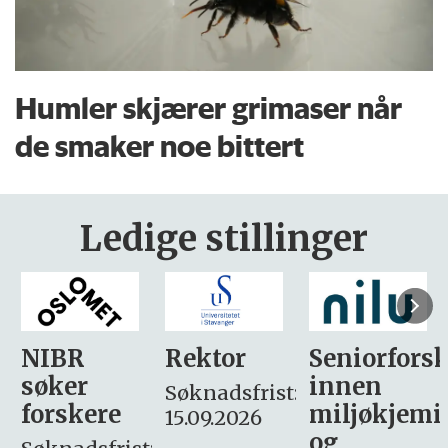
Humler skjærer grimaser når
de smaker noe bittert
Ledige stillinger
Rektor
Seniorforsker
Forskning.
innen
søker
Søknadsfrist:
miljøkjemi
nyhetsjour
15.09.2026
og
– fast