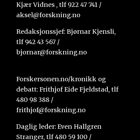
Kjær Vidnes , tlf 922 47 741 /
aksel@forskning.no
Redaksjonssjef: Bjørnar Kjensli,
tlf 942 43 567 /
bjornar@forskning.no
Forskersonen.no/kronikk og
debatt: Frithjof Eide Fjeldstad, tlf
480 98 388 /
frithjof@forskning.no
Daglig leder: Even Hallgren
Stranger, tlf 480 59 100 /