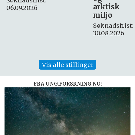
:
arktisk
Søknadsfrist:
miljø
16. august.
Søknadsfrist:
30.08.2026
Vis alle stillinger
FRA UNG.FORSKNING.NO: