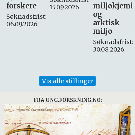
miljøkjemi
nyhetsjour
15.09.2026
og
– fast
:
arktisk
Søknadsfrist:
miljø
16. august.
Søknadsfrist:
30.08.2026
Vis alle stillinger
FRA UNG.FORSKNING.NO: