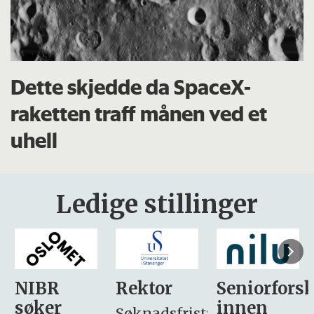
Dette skjedde da SpaceX-
raketten traff månen ved et
uhell
Ledige stillinger
Rektor
Seniorforsker
Forskning.
innen
søker
Søknadsfrist: