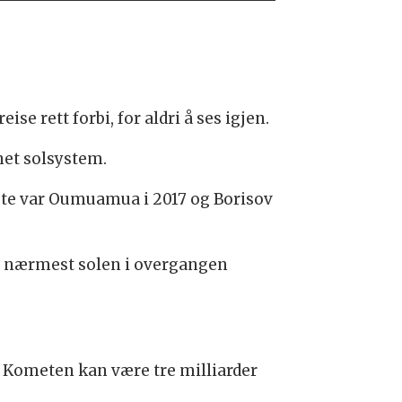
se rett forbi, for aldri å ses igjen.
net solsystem.
rste var Oumuamua i 2017 og Borisov
re nærmest solen i overgangen
m. Kometen kan være tre milliarder