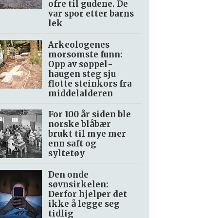
ofre til gudene. De
var spor etter barns
lek
Arkeologenes
morsomste funn:
Opp av søppel­
haugen steg sju
flotte steinkors fra
middelalderen
For 100 år siden ble
norske blåbær
brukt til mye mer
enn saft og
syltetøy
Den onde
søvnsirkelen:
Derfor hjelper det
ikke å legge seg
tidlig