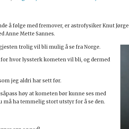
nde å følge med fremover, er astrofysiker Knut Jørg
ed Anne Mette Sannes.
jesten trolig vil bli mulig å se fra Norge.
or hvor lyssterk kometen vil bli, og dermed
m jeg aldri har sett før.
 såpass høy at kometen bør kunne ses med
du må ha temmelig stort utstyr for å se den.