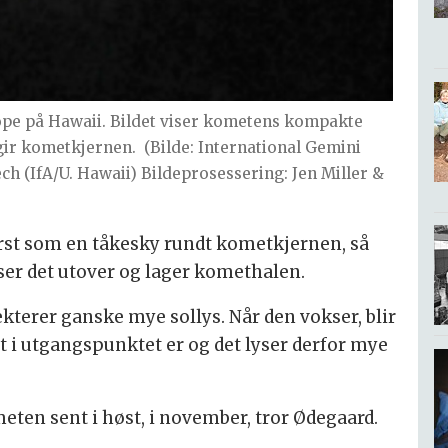
ope på Hawaii. Bildet viser kometens kompakte
gir kometkjernen.
(Bilde: International Gemini
 (IfA/U. Hawaii) Bildeprosessering: Jen Miller &
rst som en tåkesky rundt kometkjernen, så
ser det utover og lager komethalen.
kterer ganske mye sollys. Når den vokser, blir
et i utgangspunktet er og det lyser derfor mye
meten sent i høst, i november, tror Ødegaard.