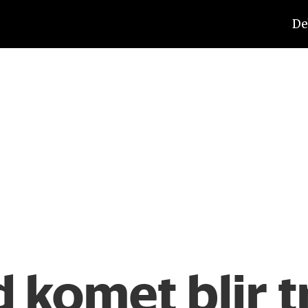
De
komet blir tr