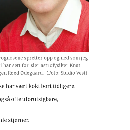
rognosene spretter opp og ned som jeg
i har sett før, sier astrofysiker Knut
gen Røed Ødegaard.
(Foto: Studio Vest)
ke har vært kokt bort tidligere.
også ofte uforutsigbare,
mle stjerner.