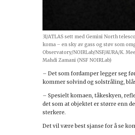
3I/ATLAS sett med Gemini North telesc
koma – en sky av gass og støv som om
Observatory/NOIRLab/NSF/AURA/K. Meech
Mahdi Zamani (NSF NOIRLab)
– Det som fordamper legger seg fø
kommer solvind og solstråling, blå
– Spesielt komaen, tåkeskyen, refle
det som at objektet er større enn d
sterkere.
Det vil være best sjanse for å se ko