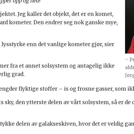
upper opp og ned
?
ektet. Jeg kaller det objekt, det er en komet,
ard kometer. Den endrer seg nok ganske mye,
i lysstyrke enn det vanlige kometer gjør, sier
– P
r fra et annet solsystem og antagelig ikke
aldr
ærlig grad.
Jør
ngder flyktige stoffer – is og frosne gasser, som ik
s sky, den ytterste delen av vårt solsystem, så er de 
 tykke delen av galakseskiven, hvor det er veldig ga