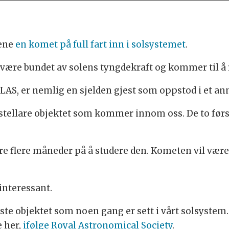
ene
en komet på full fart inn i solsystemet
.
være bundet av solens tyngdekraft og kommer til å rei
LAS, er nemlig en sjelden gjest som oppstod i et an
terstellare objektet som kommer innom oss. De to fø
re flere måneder på å studere den. Kometen vil væ
interessant.
dste objektet som noen gang er sett i vårt solsyste
 her,
ifølge Royal Astronomical Society
.