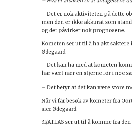
– Hva er årsaken til at antagelsene d
– Det er nok aktiviteten på dette obj
men den er ikke akkurat som stand
og det påvirker nok prognosene.
Kometen ser ut til å ha økt saktere 
Ødegaard.
– Det kan ha med at kometen komme
har vært nær en stjerne før i noe s
– Det betyr at det kan være store me
Når vi får besøk av kometer fra Oort
sier Ødegaard.
3I/ATLAS ser ut til å komme fra den