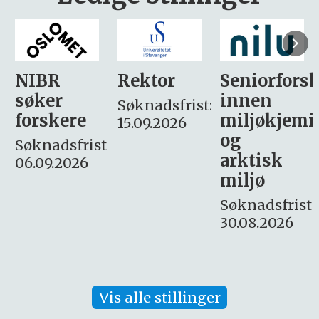
Rektor
Seniorforsker
Forskning.
innen
søker
Søknadsfrist:
miljøkjemi
nyhetsjour
15.09.2026
og
– fast
:
arktisk
Søknadsfrist:
miljø
16. august.
Søknadsfrist:
30.08.2026
Vis alle stillinger