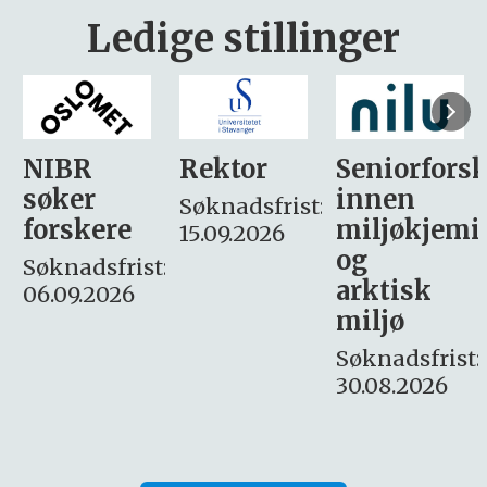
Ledige stillinger
Rektor
Seniorforsker
Forskning.
innen
søker
Søknadsfrist:
miljøkjemi
nyhetsjour
15.09.2026
og
– fast
:
arktisk
Søknadsfrist:
miljø
16. august.
Søknadsfrist:
30.08.2026