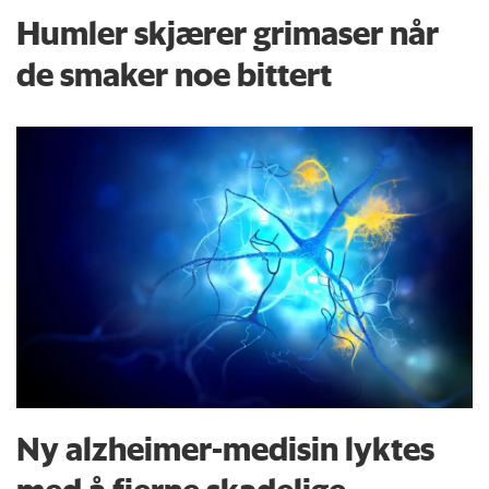
Humler skjærer grimaser når
de smaker noe bittert
Ny alzheimer-medisin lyktes