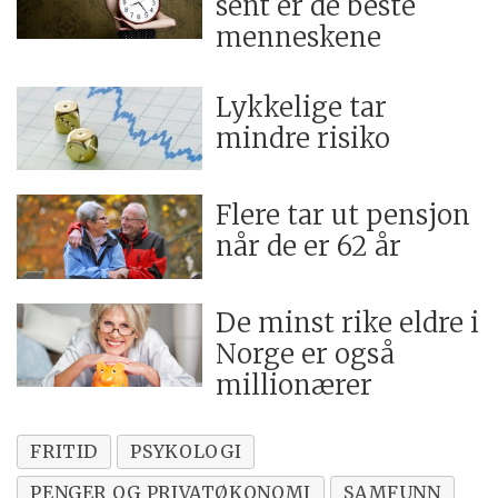
sent er de beste
menneskene
Lykkelige tar
mindre risiko
Flere tar ut pensjon
når de er 62 år
De minst rike eldre i
Norge er også
millionærer
FRITID
PSYKOLOGI
PENGER OG PRIVATØKONOMI
SAMFUNN