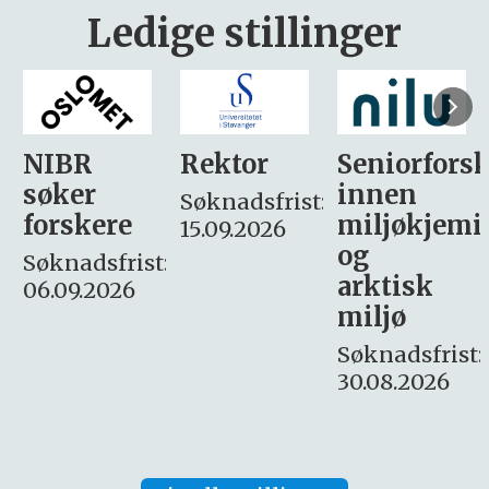
Ledige stillinger
Rektor
Seniorforsker
Forskning.
innen
søker
Søknadsfrist:
miljøkjemi
nyhetsjour
15.09.2026
og
– fast
:
arktisk
Søknadsfrist:
miljø
16. august.
Søknadsfrist:
30.08.2026