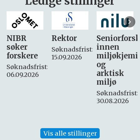
Ledige stillinger
Rektor
Seniorforsker
Forskning.
innen
søker
Søknadsfrist:
miljøkjemi
nyhetsjour
15.09.2026
og
– fast
:
arktisk
Søknadsfrist:
miljø
16. august.
Søknadsfrist:
30.08.2026
Vis alle stillinger