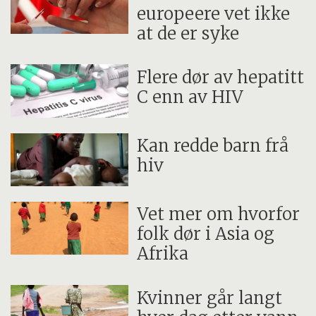
europeere vet ikke
at de er syke
Flere dør av hepatitt
C enn av HIV
Kan redde barn frå
hiv
Vet mer om hvorfor
folk dør i Asia og
Afrika
Kvinner går langt