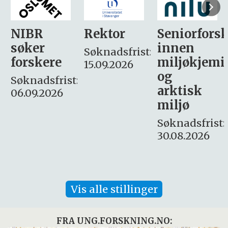
Rektor
Seniorforsker
Forskning.
innen
søker
Søknadsfrist:
miljøkjemi
nyhetsjour
15.09.2026
og
– fast
:
arktisk
Søknadsfrist:
miljø
16. august.
Søknadsfrist:
30.08.2026
Vis alle stillinger
FRA UNG.FORSKNING.NO: