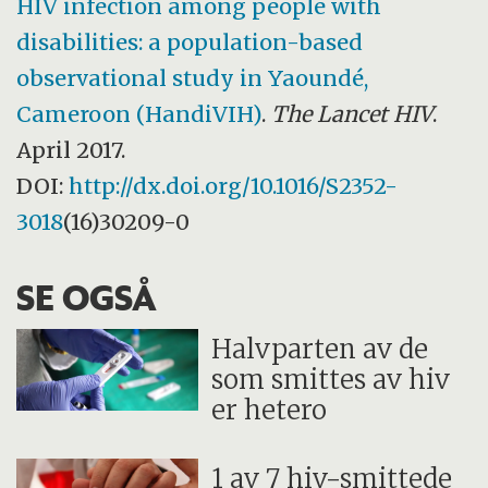
HIV infection among people with
disabilities: a population-based
observational study in Yaoundé,
Cameroon (HandiVIH)
.
The Lancet HIV
.
April 2017.
DOI:
http://dx.doi.org/10.1016/S2352-
3018
(16)30209-0
SE OGSÅ
Halvparten av de
som smittes av hiv
er hetero
1 av 7 hiv-smittede