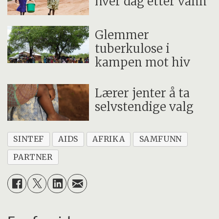
hver dag etter vann
Glemmer
tuberkulose i
kampen mot hiv
Lærer jenter å ta
selvstendige valg
SINTEF
AIDS
AFRIKA
SAMFUNN
PARTNER