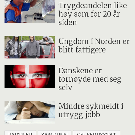
Trygdeandelen like
høy som for 20 år
siden
Ungdom i Norden er
blitt fattigere
Danskene er
fornøyde med seg
selv
Mindre sykmeldt i
utrygg jobb
PARTNER
SAMFUNN
VELFERDSSTAT