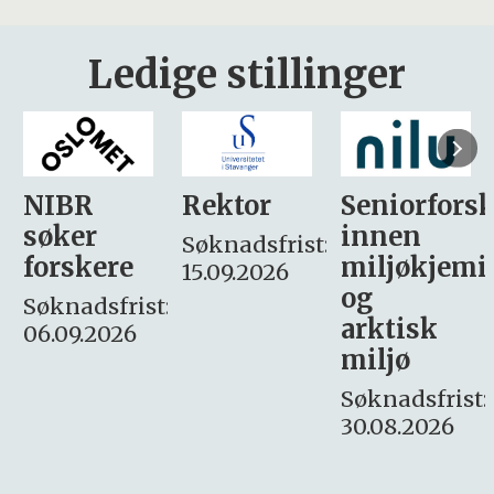
Ledige stillinger
Rektor
Seniorforsker
Forskning.
innen
søker
Søknadsfrist:
miljøkjemi
nyhetsjour
15.09.2026
og
– fast
:
arktisk
Søknadsfrist:
miljø
16. august.
Søknadsfrist:
30.08.2026