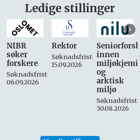
Ledige stillinger
Rektor
Seniorforsker
Forskning.
innen
søker
Søknadsfrist:
miljøkjemi
nyhetsjour
15.09.2026
og
– fast
:
arktisk
Søknadsfrist:
miljø
16. august.
Søknadsfrist:
30.08.2026