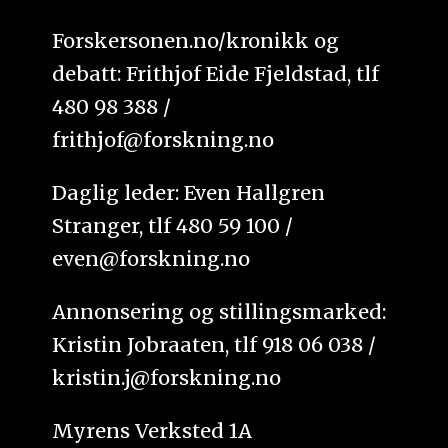
Forskersonen.no/kronikk og
debatt: Frithjof Eide Fjeldstad, tlf
480 98 388 /
frithjof@forskning.no
Daglig leder: Even Hallgren
Stranger, tlf 480 59 100 /
even@forskning.no
Annonsering og stillingsmarked:
Kristin Jobraaten, tlf 918 06 038 /
kristin.j@forskning.no
Myrens Verksted 1A