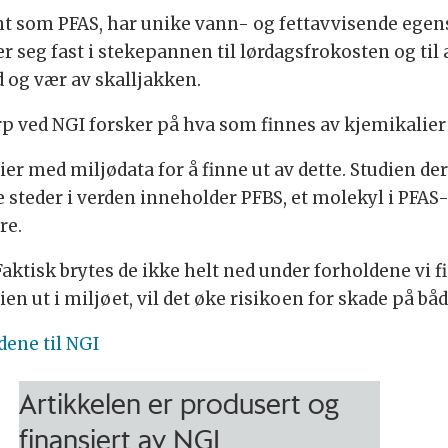
jent som PFAS, har unike vann- og fettavvisende ege
 seg fast i stekepannen til lørdagsfrokosten og til a
 og vær av skalljakken.
p ved NGI forsker på hva som finnes av kjemikalier 
er med miljødata for å finne ut av dette. Studien der
 steder i verden inneholder PFBS, et molekyl i PFAS-
re.
Faktisk brytes de ikke helt ned under forholdene vi f
en ut i miljøet, vil det øke risikoen for skade på b
dene til NGI
Artikkelen er produsert og
finansiert av NGI