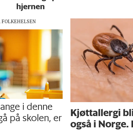
hjernen
R FOLKEHELSEN
mange i denne
Kjøttallergi bl
gå på skolen, er
også i Norge. 