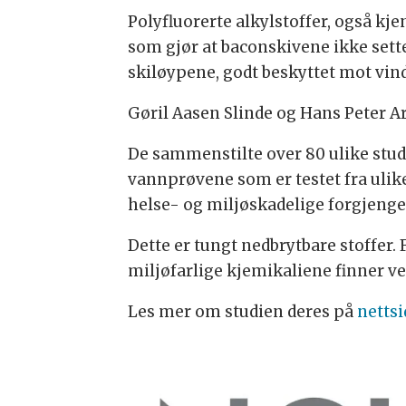
Polyfluorerte alkylstoffer, også k
som gjør at baconskivene ikke setter
skiløypene, godt beskyttet mot vind
Gøril Aasen Slinde og Hans Peter Ar
De sammenstilte over 80 ulike studi
vannprøvene som er testet fra ulike
helse- og miljøskadelige forgjenge
Dette er tungt nedbrytbare stoffer. 
miljøfarlige kjemikaliene finner vei
Les mer om studien deres på
nettsi