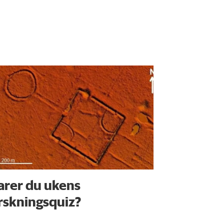
arer du ukens
rskningsquiz?