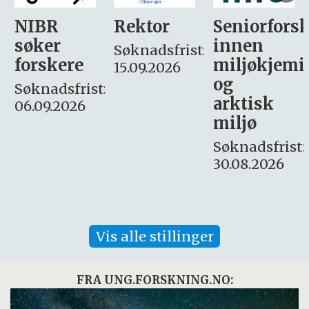
Rektor
Seniorforsker
Forskning.
innen
søker
Søknadsfrist:
miljøkjemi
nyhetsjour
15.09.2026
og
– fast
:
arktisk
Søknadsfrist:
miljø
16. august.
Søknadsfrist:
30.08.2026
Vis alle stillinger
FRA UNG.FORSKNING.NO: