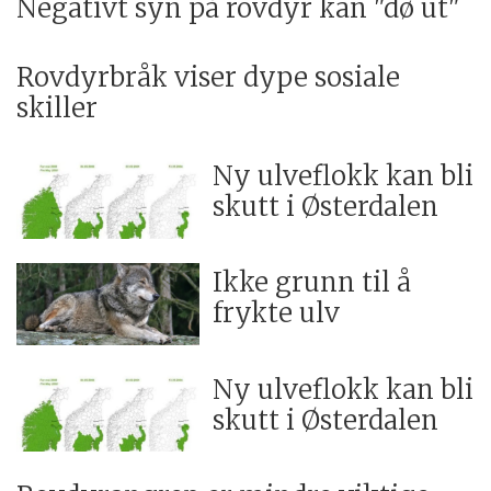
Negativt syn på rovdyr kan "dø ut"
Rovdyrbråk viser dype sosiale
skiller
Ny ulveflokk kan bli
skutt i Østerdalen
Ikke grunn til å
frykte ulv
Ny ulveflokk kan bli
skutt i Østerdalen