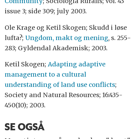
Community
; Sociologia Ruralis; vol. 43
issue 3; side 309; july 2003.
Ole Krage og Ketil Skogen; Skudd i løse
lufta?;
Ungdom, makt og mening
, s. 255-
283; Gyldendal Akademisk; 2003.
Ketil Skogen;
Adapting adaptive
management to a cultural
understanding of land use conflicts
;
Society and Natural Resources; 16:435-
450(10); 2003.
SE OGSÅ