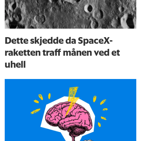
Dette skjedde da SpaceX-
raketten traff månen ved et
uhell