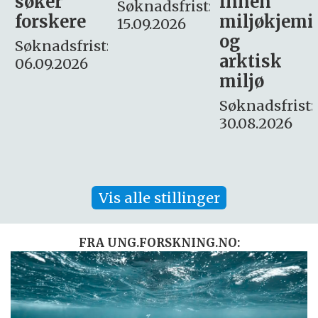
innen
søker
Søknadsfrist:
miljøkjemi
nyhetsjour
15.09.2026
og
– fast
:
arktisk
Søknadsfrist:
miljø
16. august.
Søknadsfrist:
30.08.2026
Vis alle stillinger
FRA UNG.FORSKNING.NO: