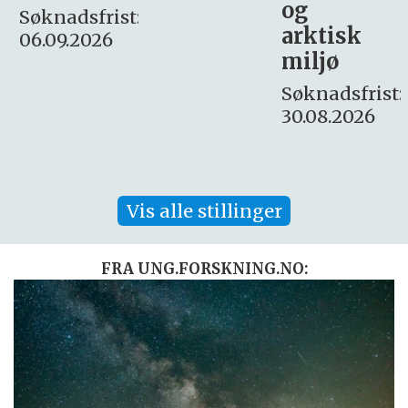
og
– fast
:
arktisk
Søknadsfrist:
miljø
16. august.
Søknadsfrist:
30.08.2026
Vis alle stillinger
FRA UNG.FORSKNING.NO: