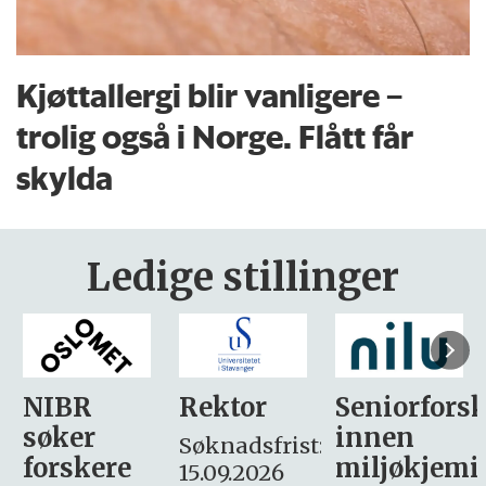
Kjøttallergi blir vanligere –
trolig også i Norge. Flått får
skylda
Ledige stillinger
Rektor
Seniorforsker
Forskning.
innen
søker
Søknadsfrist:
miljøkjemi
nyhetsjour
15.09.2026