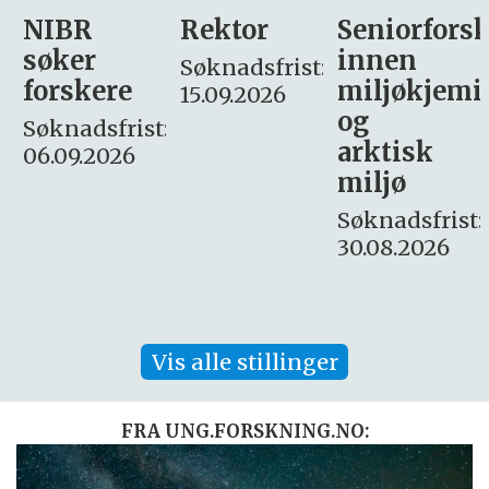
Rektor
Seniorforsker
Forskning.
innen
søker
Søknadsfrist:
miljøkjemi
nyhetsjour
15.09.2026
og
– fast
:
arktisk
Søknadsfrist:
miljø
16. august.
Søknadsfrist:
30.08.2026
Vis alle stillinger
FRA UNG.FORSKNING.NO: