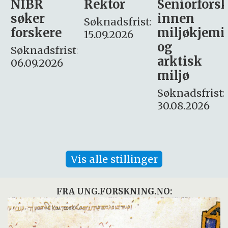
Rektor
Seniorforsker
Forskning.
innen
søker
Søknadsfrist:
miljøkjemi
nyhetsjour
15.09.2026
og
– fast
:
arktisk
Søknadsfrist:
miljø
16. august.
Søknadsfrist:
30.08.2026
Vis alle stillinger
FRA UNG.FORSKNING.NO: