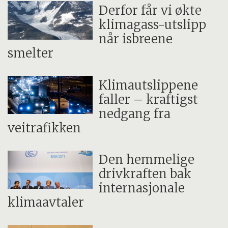
Derfor får vi økte
klimagass-utslipp
når isbreene
smelter
Klimautslippene
faller – kraftigst
nedgang fra
veitrafikken
Den hemmelige
drivkraften bak
internasjonale
klimaavtaler