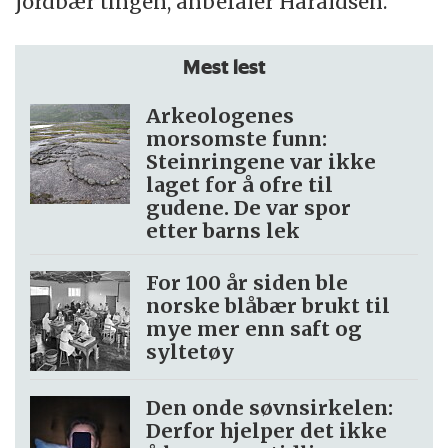
jordbær tingen, anbefaler Haraldsen.
Mest lest
Arkeologenes
morsomste funn:
Steinringene var ikke
laget for å ofre til
gudene. De var spor
etter barns lek
For 100 år siden ble
norske blåbær brukt til
mye mer enn saft og
syltetøy
Den onde søvnsirkelen:
Derfor hjelper det ikke