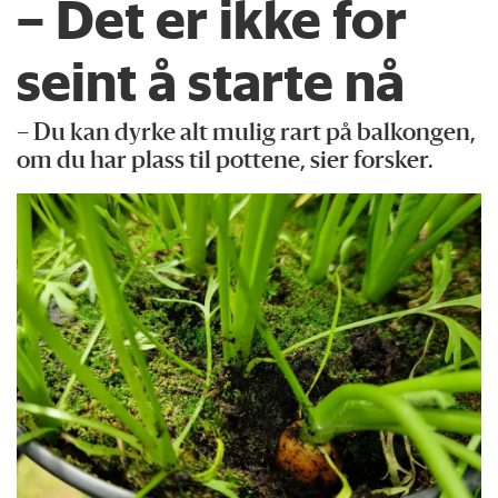
– Det er ikke for
seint å starte nå
– Du kan dyrke alt mulig rart på balkongen,
om du har plass til pottene, sier forsker.